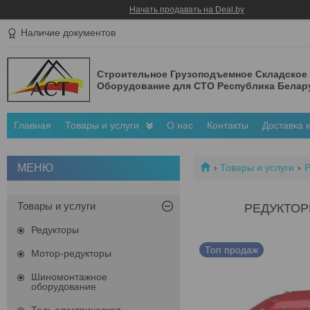
Начать продавать на Deal.by
Наличие документов
Строительное Грузоподъемное Складское
Оборудование для СТО Республика Белар
Главная
Товары и услуги
О нас
Контакты
Доставка 
Товары и услуги
Р
Товары и услуги
РЕДУКТОР
Редукторы
Топ продаж
Мотор-редукторы
Шиномонтажное
оборудование