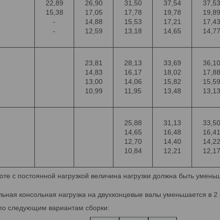
22,89
26,90
31,50
37,54
37,5
15,38
17,05
17,78
19,78
19,8
-
14,88
15,53
17,21
17,4
-
12,59
13,18
14,65
14,7
23,81
28,13
33,69
36,1
14,83
16,17
18,02
17,8
13,00
14,06
15,82
15,5
10,99
11,95
13,48
13,1
25,88
31,13
33,5
14,65
16,48
16,4
12,70
14,40
14,2
10,84
12,21
12,1
оте с постоянной нагрузкой величина нагрузки должна быть умень
ьная консольная нагрузка на двухконцевые валы уменьшается в 2 
по следующим вариантам сборки: