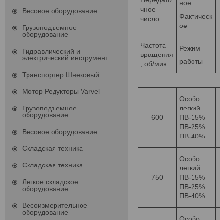
Передато
ное
чное
Весовое оборудование
Фактическ
число
ое
Грузоподъемное
оборудование
Частота
Режим
Гидравлический и
вращения
электрический инструмент
работы
, об/мин
Транспортер Шнековый
Мотор Редукторы Varvel
Особо
Грузоподъемное
легкий
оборудование
600
ПВ-15%
ПВ-25%
Весовое оборудование
ПВ-40%
Складская техника
Особо
Складская техника
легкий
750
ПВ-15%
Легкое складское
ПВ-25%
оборудование
ПВ-40%
Весоизмерительное
оборудование
Особо