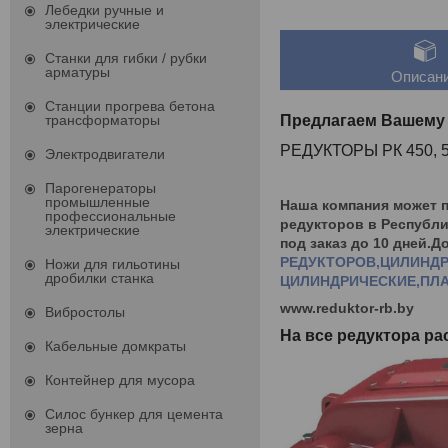
Лебедки ручные и
электрические
Станки для гибки / рубки
арматуры
Описан
Станции прогрева бетона
Предлагаем Вашему
трансформаторы
РЕДУКТОРЫ РК 450, 50
Электродвигатели
Парогенераторы
промышленные
Наша компания может 
профессиональные
редукторов в Республи
электрические
под заказ до 10 дней.
РЕДУКТОРОВ,ЦИЛИНДР
Ножи для гильотины
дробилки станка
ЦИЛИНДРИЧЕСКИЕ,ПЛА
www.reduktor-rb.by
Вибростолы
На все редуктора р
Кабельные домкраты
Контейнер для мусора
Силос бункер для цемента
зерна