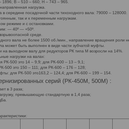
 1896; B – 510 – 660; H – 743 – 965.
направленная нагрузка.
а в середине посадочной части тихоходного вала: 79000 – 128000.
тоянным, так и к переменным нагрузкам.
ом режиме и с остановками.
им: — 40º — +50º.
 взрывоопасной среде.
ного вала не более 1500 об./мин., направление вращения роли не
ла может быть выполнен в виде части зубчатой муфты.
и на выходном валу для редукторов РК типа М возросли на 14%.
ные нагрузки на валах:
 РК-500 это 14 – 9,9; для РК-600 – 13 – 9,1;
РК-500 это 150 – 111; для РК-600 – 176 – 128;
уфты: для РК-500 это163,2 – 124,4; для РК-600 – 199 – 154.
рнизированных серий (РК-450М, 500М) :
ает в 3 раза;
нагрузку, превышающую стандартную в 1,4 раза;
дБа.
рактеристики: