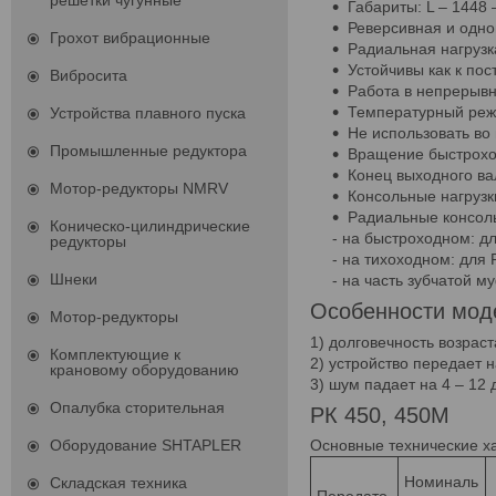
решетки чугунные
Габариты: L – 1448 –
Реверсивная и одно
Грохот вибрационные
Радиальная нагрузк
Устойчивы как к пос
Вибросита
Работа в непрерывн
Температурный реж
Устройства плавного пуска
Не использовать во
Промышленные редуктора
Вращение быстроход
Конец выходного ва
Мотор-редукторы NMRV
Консольные нагрузк
Радиальные консоль
Коническо-цилиндрические
- на быстроходном: для
редукторы
- на тихоходном: для 
Шнеки
- на часть зубчатой м
Особенности моде
Мотор-редукторы
1) долговечность возраст
Комплектующие к
2) устройство передает 
крановому оборудованию
3) шум падает на 4 – 12 
Опалубка сторительная
РК 450, 450М
Оборудование SHTAPLER
Основные технические ха
Номиналь
Складская техника