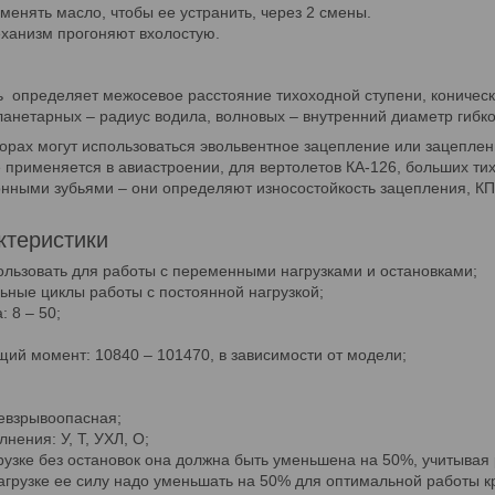
менять масло, чтобы ее устранить, через 2 смены.
ханизм прогоняют вхолостую.
ь определяет межосевое расстояние тихоходной ступени, коничес
анетарных – радиус водила, волновых – внутренний диаметр гибко
орах могут использоваться эвольвентное зацепление или зацеплени
же применяется в авиастроении, для вертолетов КА-126, больших т
нными зубьями – они определяют износостойкость зацепления, КП
ктеристики
льзовать для работы с переменными нагрузками и остановками;
ьные циклы работы с постоянной нагрузкой;
 8 – 50;
ий момент: 10840 – 101470, в зависимости от модели;
евзрывоопасная;
нения: У, Т, УХЛ, О;
рузке без остановок она должна быть уменьшена на 50%, учитыва
грузке ее силу надо уменьшать на 50% для оптимальной работы кр