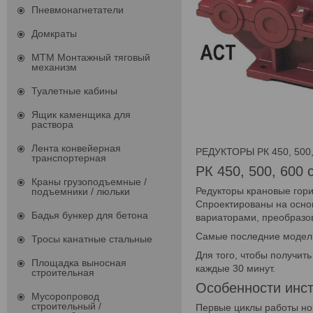
Пневмонагнетатели
Домкраты
МТМ Монтажный тяговый
механизм
Туалетные кабины
Ящик каменщика для
раствора
Лента конвейерная
РЕДУКТОРЫ РК 450, 500,
транспортерная
РК 450, 500, 600 
Краны грузоподъемные /
Редукторы крановые гор
подъемники / люльки
Спроектированы на основ
Бадья бункер для бетона
вариаторами, преобразо
Самые последние модели 
Тросы канатные стальные
Для того, чтобы получит
Площадка выносная
каждые 30 минут.
строительная
Особенности инс
Мусоропровод
строительный /
Первые циклы работы нов