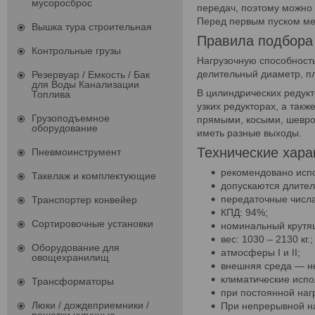
мусоросброс
передач, поэтому можно 
Перед первым пуском ме
Вышка тура строительная
Правила подбора
Контрольные грузы
Нагрузочную способност
делительный диаметр, пл
Резервуар / Емкость / Бак
для Воды Канализации
В цилиндрических редукт
Топлива
узких редукторах, а так
Грузоподъемное
прямыми, косыми, шевро
оборудование
иметь разные выходы.
Технические хара
Пневмоинструмент
рекомендовано испо
Такелаж и комплектующие
допускаются длител
передаточные числа:
Транспортер конвейер
КПД: 94%;
Сортировочные установки
номинальный крутящ
вес: 1030 – 2130 кг.;
Оборудование для
атмосферы I и II;
овощехранилищ
внешняя среда — н
климатические испол
Трансформаторы
при постоянной наг
Люки / дождеприемники /
При непрерывной на