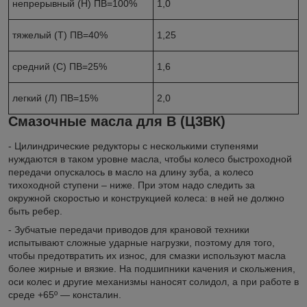
непрерывный (Н) ПВ=100%
1,0
тяжелый (Т) ПВ=40%
1,25
средний (С) ПВ=25%
1,6
легкий (Л) ПВ=15%
2,0
Смазочные масла для В (Ц3ВК)
- Цилиндрические редукторы с несколькими ступенями
нуждаются в таком уровне масла, чтобы колесо быстроходной
передачи опускалось в масло на длину зуба, а колесо
тихоходной ступени – ниже. При этом надо следить за
окружной скоростью и конструкцией колеса: в ней не должно
быть ребер.
- Зубчатые передачи приводов для крановой техники
испытывают сложные ударные нагрузки, поэтому для того,
чтобы предотвратить их износ, для смазки используют масла
более жирные и вязкие. На подшипники качения и скольжения,
оси колес и другие механизмы наносят солидол, а при работе в
среде +65º — консталин.