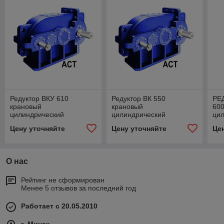
Редуктор ВКУ 610
Редуктор ВК 550
РЕ
крановый
крановый
600
цилиндрический
цилиндрический
ци
трехступенчатый
трехступенчатый
гор
Цену уточняйте
Цену уточняйте
Це
вертикальный крановый
вертикальный
дву
усиленный
О нас
Рейтинг не сформирован
Менее 5 отзывов за последний год
Работает с 20.05.2010