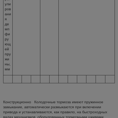
ули
ров
ани
я
де
мп
фи
ру
ющ
ей
пру
жи
ны,
мм
Конструкционно Колодочные тормоза имеют пружинное
замыкание, автоматически размыкаются при включении
привода и устанавливаются, как правило, на быстроходных
валах механизмов, оборудованных тормозными шкивами.