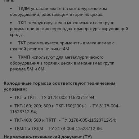
типа:
ТКДМ устанавливают на металлургическом
оборудовании, работающем в горячих цехах.
ТКП эксплуатируются в механизмах всех групп
режима при резких перепадах температуры окружающей
среды.
ТКТ рекомендуется применять в механизмах с
группой режима не выше 4М.
ТКМП используют для металлургического
оборудования в горячих цехах в механизмах групп
режима 5М и 6М.
Колодочные тормоза соответствуют техническим
условиям:
ТКТ и ТКП - ТУ 3178-003-11523712-94;
ТКГ-160; 200; 300 и ТКГ-160(200)-1 - ТУ 3178-004-
11523712-94;
ТКГ-400; 500 и ТКТГ - ТУ 3178-005-11523712-94;
ТКМП и ТКДМ - ТУ 3178-009-11523712-96.
Нормативно-технический документ (ТУ)