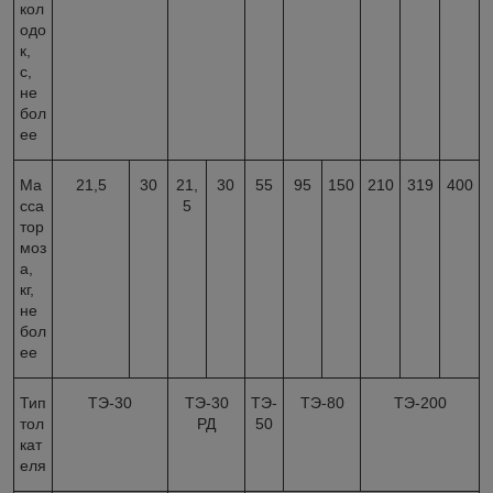
кол
одо
к,
с,
не
бол
ее
Ма
21,5
30
21,
30
55
95
150
210
319
400
сса
5
тор
моз
а,
кг,
не
бол
ее
Тип
ТЭ-30
ТЭ-30
ТЭ-
ТЭ-80
ТЭ-200
тол
РД
50
кат
еля