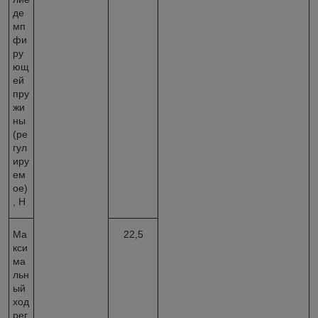
де
мп
фи
ру
ющ
ей
пру
жи
ны
(ре
гул
иру
ем
ое)
, Н
Ма
22,5
кси
ма
льн
ый
ход
рег