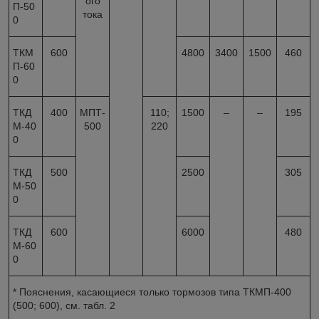
ого
П-50
тока
0
ТКМ
600
4800
3400
1500
460
П-60
0
ТКД
400
МПТ-
110;
1500
–
–
195
М-40
500
220
0
ТКД
500
2500
305
М-50
0
ТКД
600
6000
480
М-60
0
* Пояснения, касающиеся только тормозов типа ТКМП-400
(500; 600), см. табл. 2