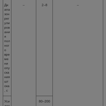
Ди
–
2–8
–
апа
зон
рег
ули
ров
ани
я
пол
ног
о
вре
ме
ни
опу
ска
ния
шт
ока
, с
Уси
80–200
лие