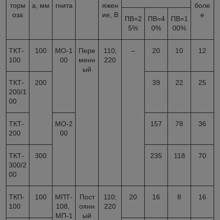
торм
а, мм
гнита
яжен
боле
оза
ие, В
е
ПВ=2
ПВ=4
ПВ=1
5%
0%
00%
ТКТ-
100
МО-1
Пере
110;
–
20
10
12
100
00
менн
220
ый
ТКТ-
200
39
22
25
200/1
00
ТКТ-
МО-2
157
78
36
200
00
ТКТ-
300
235
118
70
300/2
00
ТКП-
100
МПТ-
Пост
110;
20
16
8
16
100
108,
оянн
220
МП-1
ый