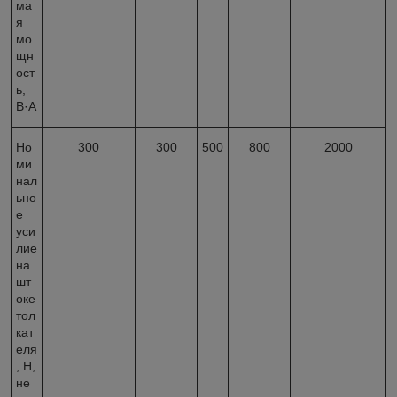
ма
я
мо
щн
ост
ь,
В·А
Но
300
300
500
800
2000
ми
нал
ьно
е
уси
лие
на
шт
оке
тол
кат
еля
, Н,
не