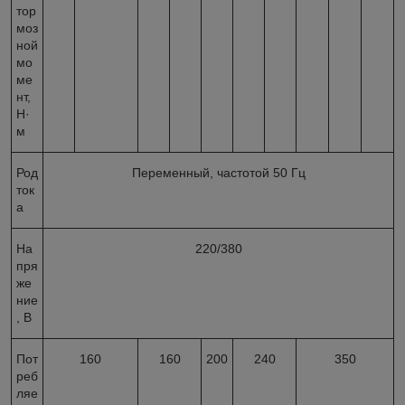
тор
моз
ной
мо
ме
нт,
Н·
м
Род
Переменный, частотой 50 Гц
ток
а
На
220/380
пря
же
ние
, В
Пот
160
160
200
240
350
реб
ляе