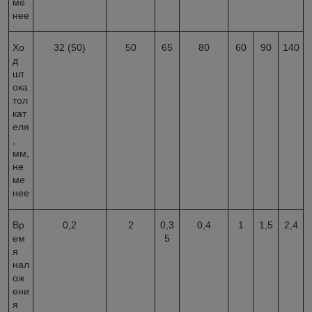
ме
нее
Хо
32 (50)
50
65
80
60
90
140
д
шт
ока
тол
кат
еля
,
мм,
не
ме
нее
Вр
0,2
2
0,3
0,4
1
1,5
2,4
ем
5
я
нал
ож
ени
я