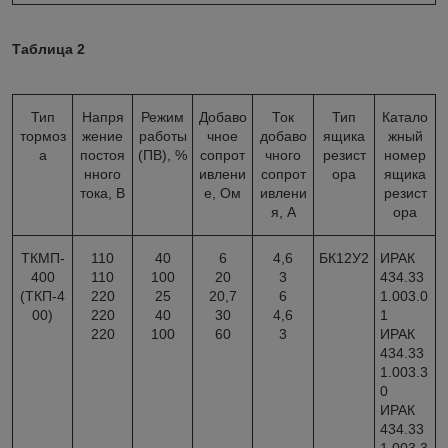
Таблица 2
Тип
Напря
Режим
Добаво
Ток
Тип
Катало
тормоз
жение
работы
чное
добаво
ящика
жный
а
постоя
(ПВ), %
сопрот
чного
резист
номер
нного
ивлени
сопрот
ора
ящика
тока, В
е, Ом
ивлени
резист
я, А
ора
ТКМП-
110
40
6
4,6
БК12У2
ИРАК
400
110
100
20
3
434.33
(ТКП-4
220
25
20,7
6
1.003.0
00)
220
40
30
4,6
1
220
100
60
3
ИРАК
434.33
1.003.3
0
ИРАК
434.33