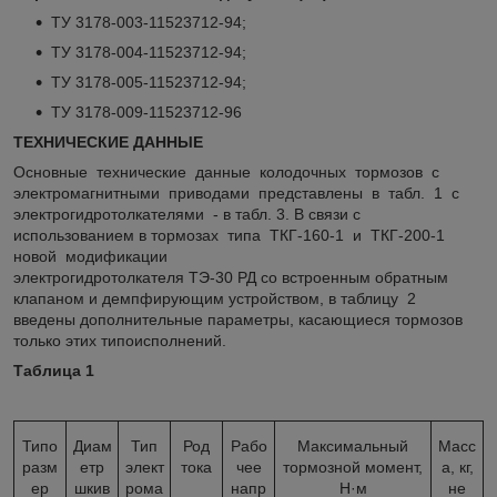
ТУ 3178-003-11523712-94;
ТУ 3178-004-11523712-94;
ТУ 3178-005-11523712-94;
ТУ 3178-009-11523712-96
ТЕХНИЧЕСКИЕ ДАННЫЕ
Основные технические данные колодочных тормозов с
электромагнитными приводами представлены в табл. 1 с
электрогидротолкателями - в табл. 3. В связи с
использованием в тормозах типа ТКГ-160-1 и ТКГ-200-1
новой модификации
электрогидротолкателя ТЭ-30 РД со встроенным обратным
клапаном и демпфирующим устройством, в таблицу 2
введены дополнительные параметры, касающиеся тормозов
только этих типоисполнений.
Таблица 1
Типо
Диам
Тип
Род
Рабо
Максимальный
Масс
разм
етр
элект
тока
чее
тормозной момент,
а, кг,
ер
шкив
рома
напр
Н·м
не