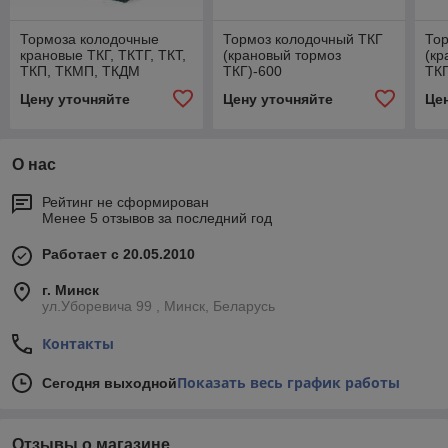
Тормоза колодочные
Тормоз колодочный ТКГ
То
крановые ТКГ, ТКТГ, ТКТ,
(крановый тормоз
(кр
ТКП, ТКМП, ТКДМ
ТКГ)-600
ТКГ
Цену уточняйте
Цену уточняйте
Це
О нас
Рейтинг не сформирован
Менее 5 отзывов за последний год
Работает с 20.05.2010
г. Минск
ул.Уборевича 99 , Минск, Беларусь
Контакты
Показать весь график работы
Сегодня выходной
Отзывы о магазине