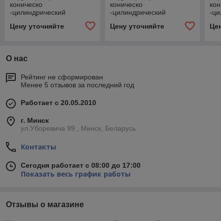
коническо
коническо
кон
-цилиндрический
-цилиндрический
-ци
двухступенчатый
двухступенчатый
дву
Цену уточняйте
Цену уточняйте
Це
горизонтальный
горизонтальный
гор
О нас
Рейтинг не сформирован
Менее 5 отзывов за последний год
Работает с 20.05.2010
г. Минск
ул.Уборевича 99 , Минск, Беларусь
Контакты
Сегодня работает с 08:00 до 17:00
Показать весь график работы
Отзывы о магазине