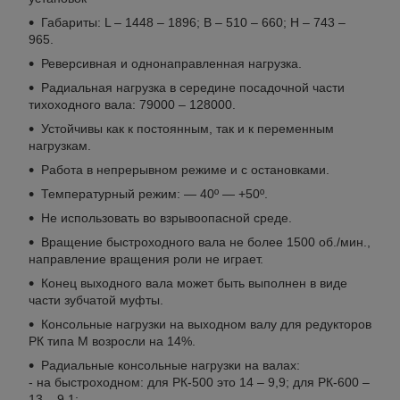
Габариты: L – 1448 – 1896; B – 510 – 660; H – 743 –
965.
Реверсивная и однонаправленная нагрузка.
Радиальная нагрузка в середине посадочной части
тихоходного вала: 79000 – 128000.
Устойчивы как к постоянным, так и к переменным
нагрузкам.
Работа в непрерывном режиме и с остановками.
Температурный режим: — 40º — +50º.
Не использовать во взрывоопасной среде.
Вращение быстроходного вала не более 1500 об./мин.,
направление вращения роли не играет.
Конец выходного вала может быть выполнен в виде
части зубчатой муфты.
Консольные нагрузки на выходном валу для редукторов
РК типа М возросли на 14%.
Радиальные консольные нагрузки на валах:
- на быстроходном: для РК-500 это 14 – 9,9; для РК-600 –
13 – 9,1;