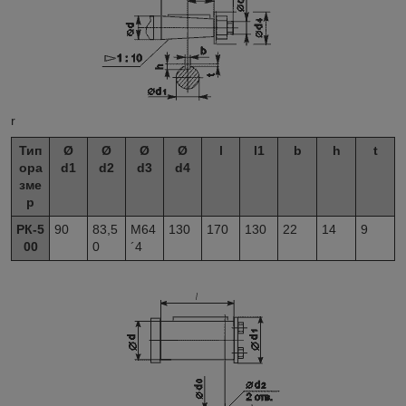
r
Тип
Ø
Ø
Ø
Ø
l
l
1
b
h
t
ора
d
1
d
2
d
3
d
4
зме
р
РК-5
90
83,5
М64
130
170
130
22
14
9
00
0
´4