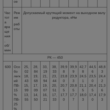
ое
Час
Реж
Допускаемый крутящий момент на выходном валу
тот
им
редуктора, кНм
а
раб
вра
оты
ще
ния
,
об/
мин
РК — 450
600
Осо
25,
28,
33,
38,
39,9
39,9
42,7
44,5
48,8
бо
02
84
19
33
8
9
8
6
3
легк
18,
19,
21,
23,
23,8
23,9
24,5
23,5
24,4
ий
43
68
94
44
0
3
1
0
2
ПВ-
15,
17,
19,
20,
20,7
20,8
21,1
20,4
21,3
15
99
09
07
51
5
5
5
5
6
%
13,
14,
16,
17,
17,7
17,7
18,0
17,4
17,9
ПВ-
55
50
21
33
0
7
3
0
3
25
%