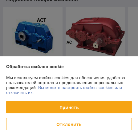
Обработка файлов cookie
Редуктор Ц2Н-710
Редуктор РМ-350
Ред
крановый
крановый
кр
Мы используем файлы cookies для обеспечения удобства
двухступенчатый
горизонтальный
ци
пользователей портала и предоставления персональных
горизонтальный)
двухступенчатый)
гор
рекомендаций.
Вы можете настроить файлы cookies или
Цену уточняйте
Цену уточняйте
Це
дву
отключить их.
Принять
О нас
Рейтинг не сформирован
Отклонить
Менее 5 отзывов за последний год