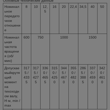
Основные технические данные
Номинал
8
10
12,
16
20
22,4
34,5
40
50
ьное
5
передато
чное
отношени
е
Номинал
600
750
1000
1500
ьная
частота
вращени
я (об/
мин)
Допускае
317
317
336
315
344
355
286
337
342
мыйкрутя
5 /
5 /
0 /
0 /
5 /
0 /
5 /
0 /
0 /
щий
433
427
465
425
467
482
388
459
461
момент
5
5
5
0
0
0
5
0
0
на
тихоходн
ом валу,
Н·м, min /
max