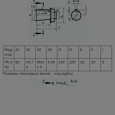
Реду
d
1
d
2
d
3
d
4
l
1
l
2
b
h
t
ктор
РК-4
60
54,7
M42
£ 94
140
105
16
10
6
50
5
x 3
Размеры тихоходных валов: - под муфты