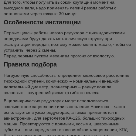
Для того, чтобы получить высокий крутящий момент на
выходном валу, надо применять легкий режим работы с
остановками через каждые 30 минут.
Особенности инсталяции
Первые циклы работы нового редуктора с цилиндрическими
передачами будут давать металлическую стружку при
эксплуатации передач, поэтому можно менять масло, чтобы ее
устранить, через 2 смены.
Перед первым пуском механизм прогоняют вхолостую.
Правила подбора
Нагрузочную способность определяет межосевое расстояние
тихоходной ступени, конических – номинальный внешний
делительный диаметр, планетарных – радиус водила,
волновых – внутренний диаметр гибкого колеса.
В цилиндрических редукторах могут использоваться
эвольвентное зацепление или зацепление Новикова – часто
используется в узких редукторах, а также применяется в
авиастроении, для вертолетов КА-126, больших тихоходных
машин. Проектируются с прямыми, косыми, шевронными
зубьями – они определяют износостойкость зацепления, КПД.
Выступающие концы вала могут иметь разные выходы.