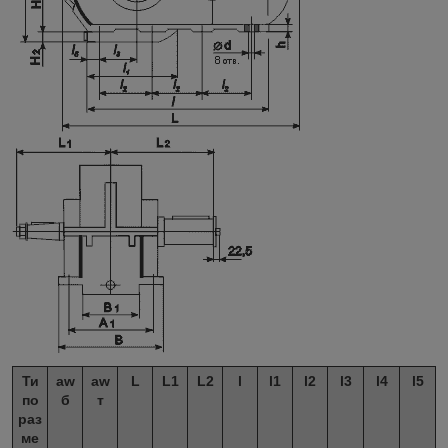
Ти
aw
aw
L
L
1
L
2
l
l
1
l
2
l
3
l
4
l
5
по
б
т
раз
ме