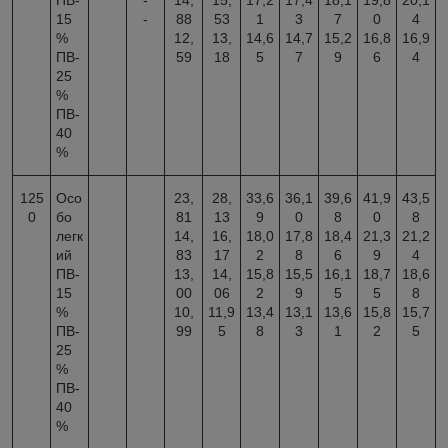
ПВ-
-
14,
15,
17,2
17,4
18,1
19,8
20,1
15
-
88
53
1
3
7
0
4
%
12,
13,
14,6
14,7
15,2
16,8
16,9
ПВ-
59
18
5
7
9
6
4
25
%
ПВ-
40
%
125
Осо
23,
28,
33,6
36,1
39,6
41,9
43,5
0
бо
81
13
9
0
8
0
8
легк
14,
16,
18,0
17,8
18,4
21,3
21,2
ий
83
17
2
8
6
9
4
ПВ-
13,
14,
15,8
15,5
16,1
18,7
18,6
15
00
06
2
9
5
5
8
%
10,
11,9
13,4
13,1
13,6
15,8
15,7
ПВ-
99
5
8
3
1
2
5
25
%
ПВ-
40
%