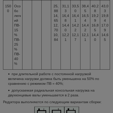
150
Осо
25,
31,1
33,5
38,4
40,2
43,0
0
бо
88
3
0
5
8
3
легк
14,
16,4
16,4
16,5
19,2
19,8
ий
65
8
1
4
9
4
ПВ-
12,
14,4
14,2
14,4
16,8
17,0
15
70
0
2
2
5
9
%
10,
12,2
12,1
12,1
14,4
14,6
ПВ-
84
1
7
1
0
5
25
%
ПВ-
40
%
при длительной работе с постоянной нагрузкой
величина нагрузки должна быть уменьшена на 50% по
сравнению с режимом ПВ = 40%;
допускаемая радиальная консольная нагрузка на
двухконцевые валы уменьшается в 2 раза.
Редуктора выполняются по следующим вариантам сборки: