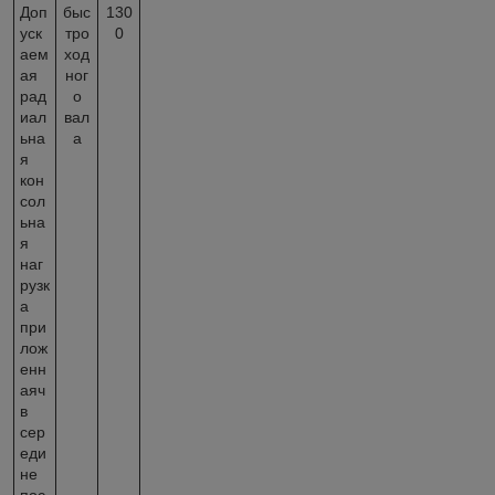
Доп
быс
130
уск
тро
0
аем
ход
ая
ног
рад
о
иал
вал
ьна
а
я
кон
сол
ьна
я
наг
рузк
а
при
лож
енн
аяч
в
сер
еди
не