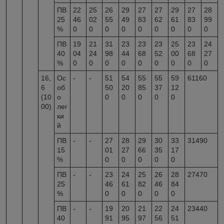
ПВ
22
25
26
29
27
27
29
27
28
25
46
02
55
49
83
62
61
83
99
%
0
0
0
0
0
0
0
0
0
ПВ
19
21
31
23
23
23
25
23
24
40
04
24
98
44
68
52
00
68
27
%
0
0
0
0
0
0
0
0
0
16,
Ос
-
-
51
54
55
55
59
61160
6
об
50
20
85
37
12
(10
о
0
0
0
0
0
00)
лег
ки
й
ПВ
-
-
27
28
29
30
33
31490
15
01
27
66
35
17
%
0
0
0
0
0
ПВ
-
-
23
24
25
26
28
27470
25
46
61
82
46
84
%
0
0
0
0
0
ПВ
-
-
19
20
21
22
24
23440
40
91
95
97
56
51