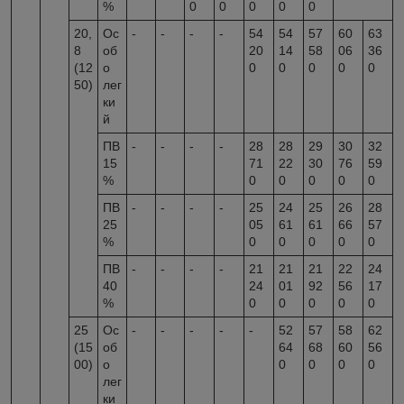
%
0
0
0
0
0
20,
Ос
-
-
-
-
54
54
57
60
63
8
об
20
14
58
06
36
(12
о
0
0
0
0
0
50)
лег
ки
й
ПВ
-
-
-
-
28
28
29
30
32
15
71
22
30
76
59
%
0
0
0
0
0
ПВ
-
-
-
-
25
24
25
26
28
25
05
61
61
66
57
%
0
0
0
0
0
ПВ
-
-
-
-
21
21
21
22
24
40
24
01
92
56
17
%
0
0
0
0
0
25
Ос
-
-
-
-
-
52
57
58
62
(15
об
64
68
60
56
00)
о
0
0
0
0
лег
ки