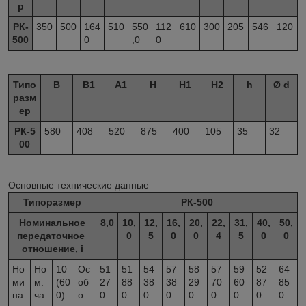
р
PК-
350
500
164
510
550
112
610
300
205
546
120
500
0
,0
0
Типо
B
B
1
А
1
H
H
1
H
2
h
Ø d
разм
ер
PК-5
580
408
520
875
400
105
35
32
00
Основные технические данные
Типоразмер
РК-500
Номинальное
8,0
10,
12,
16,
20,
22,
31,
40,
50,
передаточное
0
5
0
0
4
5
0
0
отношение, i
Но
Но
10
Ос
51
51
54
57
58
57
59
52
64
ми
м.
(60
об
27
88
38
38
29
70
60
87
85
на
ча
0)
о
0
0
0
0
0
0
0
0
0