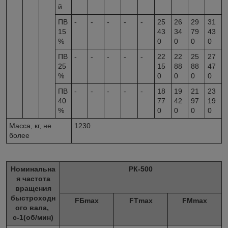
й
ПВ
-
-
-
-
-
25
26
29
31
15
43
34
79
43
%
0
0
0
0
ПВ
-
-
-
-
-
22
22
25
27
25
15
88
88
47
%
0
0
0
0
ПВ
-
-
-
-
-
18
19
21
23
40
77
42
97
19
%
0
0
0
0
Масса, кг, не
1230
более
Номинальна
РК-500
я частота
вращения
быстроходн
F
Б
max
F
Т
max
F
M
max
ого вала,
с
-1
(об/мин)