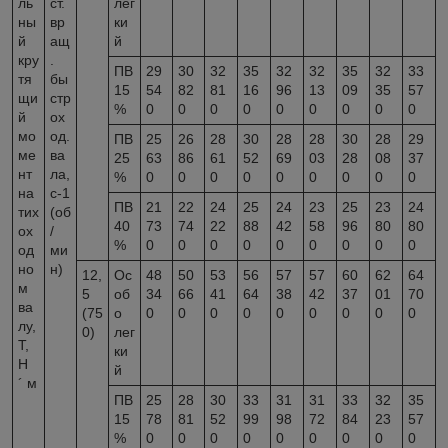
ль
ст.
лег
ны
вр
ки
й
ащ
й
кру
.
ПВ
29
30
32
35
32
32
35
32
33
тя
бы
15
54
82
81
16
96
13
09
35
57
щи
стр
%
0
0
0
0
0
0
0
0
0
й
ох
мо
од.
ПВ
25
26
28
30
28
28
30
28
29
ме
ва
25
63
86
61
52
69
03
28
08
37
нт
ла,
%
0
0
0
0
0
0
0
0
0
на
с
-1
ПВ
21
22
24
25
24
23
25
23
24
тих
(об
40
73
74
22
88
42
58
96
80
80
ох
/
%
0
0
0
0
0
0
0
0
0
од
ми
но
н)
12,
Ос
48
50
53
56
57
57
60
62
64
м
5
об
34
66
41
64
38
42
37
01
70
ва
(75
о
0
0
0
0
0
0
0
0
0
лу,
0)
лег
Т,
ки
Н
й
´ м
ПВ
25
28
30
33
31
31
33
32
35
15
78
81
52
99
98
72
84
23
57
%
0
0
0
0
0
0
0
0
0