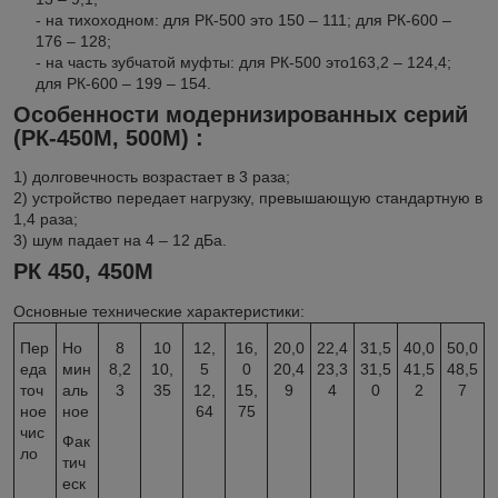
- на тихоходном: для РК-500 это 150 – 111; для РК-600 –
176 – 128;
- на часть зубчатой муфты: для РК-500 это163,2 – 124,4;
для РК-600 – 199 – 154.
Особенности модернизированных серий
(РК-450М, 500М) :
1) долговечность возрастает в 3 раза;
2) устройство передает нагрузку, превышающую стандартную в
1,4 раза;
3) шум падает на 4 – 12 дБа.
РК 450, 450М
Основные технические характеристики:
Пер
Но
8
10
12,
16,
20,0
22,4
31,5
40,0
50,0
еда
мин
8,2
10,
5
0
20,4
23,3
31,5
41,5
48,5
точ
аль
3
35
12,
15,
9
4
0
2
7
ное
ное
64
75
чис
Фак
ло
тич
еск