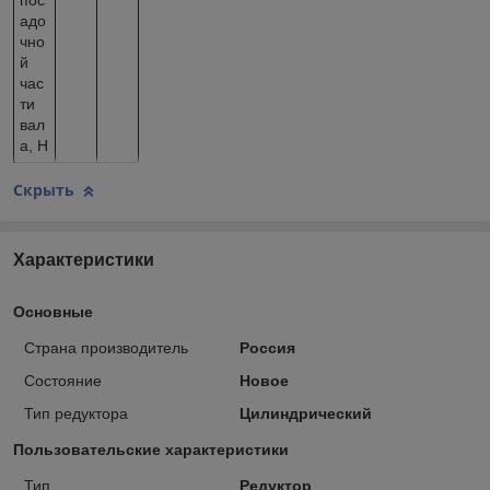
пос
адо
чно
й
час
ти
вал
а, Н
Скрыть
Характеристики
Основные
Страна производитель
Россия
Состояние
Новое
Тип редуктора
Цилиндрический
Пользовательские характеристики
Тип
Редуктор