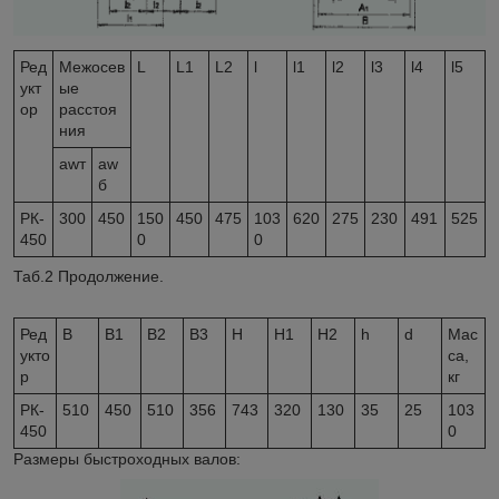
Ред
Межосев
L
L
1
L
2
l
l
1
l
2
l
3
l
4
l
5
укт
ые
ор
расстоя
ния
a
wт
a
w
б
РК-
300
450
150
450
475
103
620
275
230
491
525
450
0
0
Таб.2 Продолжение.
Ред
B
B
1
B
2
B
3
H
H
1
H
2
h
d
Мас
укто
са,
р
кг
РК-
510
450
510
356
743
320
130
35
25
103
450
0
Размеры быстроходных валов: