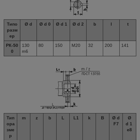
Типо
Ø d
Ø d
0
Ø d
1
Ø d
2
b
l
t
разм
ер
РК-50
130
80
150
М20
32
200
141
0
m6
Тип
m
z
b
L
L
1
k
B
Ø d
Ø
ора
F7
d
1
зме
e8
р