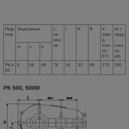
Реду
Зацепление
L,
l
K
B
d
d
1
(
ктор
не
(пре
пред
мен
д.
.
ее
откл.
откл.
m
z
b
по
по
F7)
e8)
РК-4
6
56
40
75
16
32
68
170
260
50
РК 500, 500М