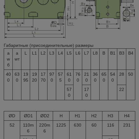
Габаритные (присоединительные) размеры
a
a
L
L
1
L
2
L
3
L
4
L
5
L
6
L
7
L
8
B
B1
B3
B4
w
wт
б
40
63
19
19
17
97
57
61
76
21
36
65
54
28
50
0
0
95
20
70
0
5
0
0
0
0
0
0
57
17
22
0
0
ØD
ØD
1
ØD
2
H
H
1
H
2
H
3
H
4
52
110m
220m
1225
630
60
116
231
6
6