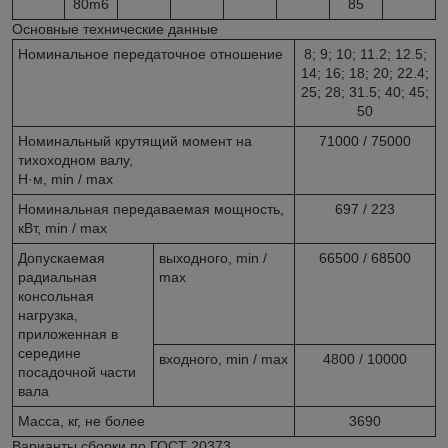
80m6
85
Основные технические данные
Номинальное передаточное отношение
8; 9; 10; 11.2; 12.5;
14; 16; 18; 20; 22.4;
25; 28; 31.5; 40; 45;
50
Номинальный крутящий момент на
71000 / 75000
тихоходном валу,
Н·м, min / max
Номинальная передаваемая мощность,
697 / 223
кВт, min / max
Допускаемая
выходного, min /
66500 / 68500
радиальная
max
консольная
нагрузка,
приложенная в
середине
входного, min / max
4800 / 10000
посадочной части
вала
Масса, кг, не более
3690
Варианты сборки по ГОСТ 20373