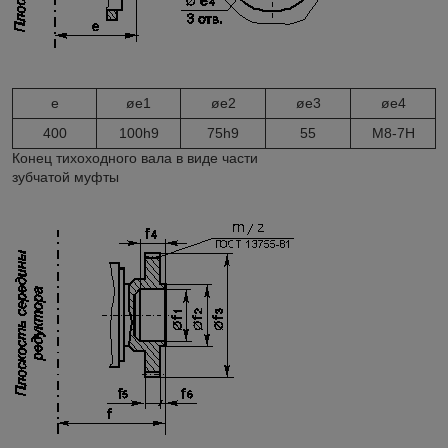
e
øe
1
øe
2
øe
3
øe
4
400
100h9
75h9
55
M8-7H
Конец тихоходного вала в виде части
зубчатой муфты