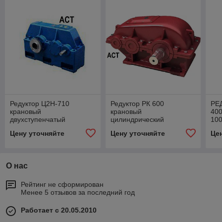
Редуктор Ц2Н-710
Редуктор РК 600
РЕ
крановый
крановый
400
двухступенчатый
цилиндрический
10
горизонтальный)
горизонтальный
гор
Цену уточняйте
Цену уточняйте
Це
двухступенчатый
дву
О нас
Рейтинг не сформирован
Менее 5 отзывов за последний год
Работает с 20.05.2010