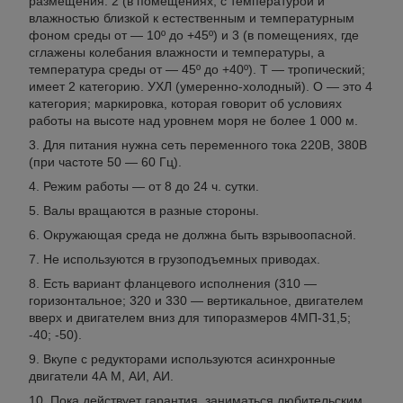
размещения: 2 (в помещениях, с температурой и
влажностью близкой к естественным и температурным
фоном среды от — 10º до +45º) и 3 (в помещениях, где
сглажены колебания влажности и температуры, а
температура среды от — 45º до +40º). Т — тропический;
имеет 2 категорию. УХЛ (умеренно-холодный). О — это 4
категория; маркировка, которая говорит об условиях
работы на высоте над уровнем моря не более 1 000 м.
Для питания нужна сеть переменного тока 220В, 380В
(при частоте 50 — 60 Гц).
Режим работы — от 8 до 24 ч. сутки.
Валы вращаются в разные стороны.
Окружающая среда не должна быть взрывоопасной.
Не используются в грузоподъемных приводах.
Есть вариант фланцевого исполнения (310 —
горизонтальное; 320 и 330 — вертикальное, двигателем
вверх и двигателем вниз для типоразмеров 4МП-31,5;
-40; -50).
Вкупе с редукторами используются асинхронные
двигатели 4А М, АИ, АИ.
Пока действует гарантия, заниматься любительским