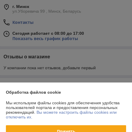
г. Минск
ул.Уборевича 99 , Минск, Беларусь
Контакты
Сегодня работает с 08:00 до 17:00
Показать весь график работы
Отзывы о магазине
У компании пока нет отзывов, добавьте первый
О нас
Обработка файлов cookie
Контакты
Мы используем файлы cookies для обеспечения удобства
пользователей портала и предоставления персональных
рекомендаций.
Вы можете настроить файлы cookies или
Доставка и оплата
отключить их.
График работы
Принять