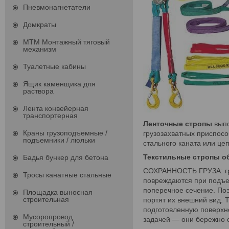
Пневмонагнетатели
Домкраты
МТМ Монтажный тяговый
механизм
Туалетные кабины
Ящик каменщика для
раствора
Лента конвейерная
транспортерная
Ленточные стропы
выпо
Краны грузоподъемные /
грузозахватных приспос
подъемники / люльки
стального каната или цеп
Текстильные стропы о
Бадья бункер для бетона
СОХРАННОСТЬ ГРУЗА: гру
Тросы канатные стальные
повреждаются при подъе
поперечное сечение. Поэ
Площадка выносная
строительная
портят их внешний вид.
подготовленную поверхно
Мусоропровод
задачей — они бережно ог
строительный /