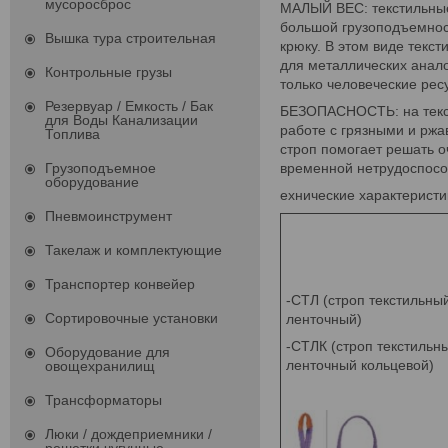
мусоросброс
МАЛЫЙ ВЕС: текстильные 
большой грузоподъемност
Вышка тура строительная
крюку. В этом виде текс
для металлических анало
Контрольные грузы
только человеческие рес
Резервуар / Емкость / Бак
БЕЗОПАСНОСТЬ: на текст
для Воды Канализации
работе с грязными и рж
Топлива
строп помогает решать о
Грузоподъемное
временной нетрудоспосо
оборудование
ехнические характеристи
Пневмоинструмент
Такелаж и комплектующие
Транспортер конвейер
-СТЛ (строп текстильны
Сортировочные установки
ленточный)
-СТЛК (строп текстильн
Оборудование для
ленточный кольцевой)
овощехранилищ
Трансформаторы
Люки / дождеприемники /