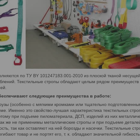
лняются по ТУ BY 101247183.001-2010 из плоской тканой несущей
облений. Текстильные стропы обладают целым рядом преимуществ
ей.
беспечивают следующие преимущества в работе:
зы (особенно с мягкими кромками или тщательно подготовленны
ме. Именно это свойство-лучшая характеристика текстильных стр
тому при подъеме пиломатериала, ДСП, изделий из них металличе
 Так же не применимы металлические стропы и при подъеме детал
сть, так как оставляют на ней борозды и насечки. Текстильные ст
ибают товар и не портят его, т. к. обладают значительной гибкост