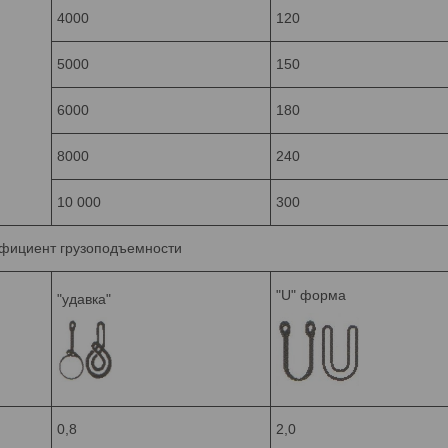
4000
120
5000
150
6000
180
8000
240
10 000
300
ффициент грузоподъемности
"U" форма
"удавка"
0,8
2,0