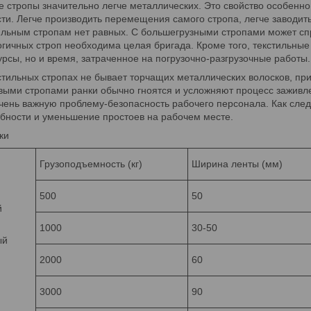
стропы значительно легче металлических. Это свойство особенно
и. Легче производить перемещения самого стропа, легче заводить 
тильным стропам нет равных. С большегрузными стропами может спр
гичных строп необходима целая бригада. Кроме того, текстильные
урсы, но и время, затраченное на погрузочно-разгрузочные работы.
ильных стропах не бывает торчащих металлических волосков, при
авыми стропами ранки обычно гноятся и усложняют процесс заживл
чень важную проблему-безопасность рабочего персонала. Как след
бности и уменьшение простоев на рабочем месте.
ки
Грузоподъемность (кг)
Ширина ленты (мм)
500
50
й
1000
30-50
ый
2000
60
3000
90