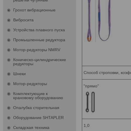
решетки чугунные
Грохот вибрационные
Вибросита
Устройства плавного пуска
Промышленные редуктора
Мотор-редукторы NMRV
Коническо-цилиндрические
редукторы
Способ строповки, коэ
Шнеки
Мотор-редукторы
"прямо"
Комплектующие к
крановому оборудованию
Опалубка сторительная
Оборудование SHTAPLER
1,0
Складская техника