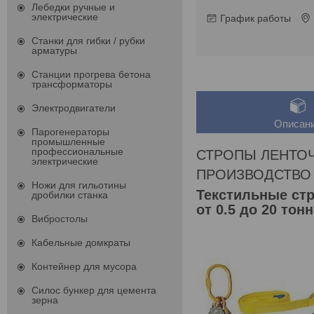
Лебедки ручные и
электрические
График работы
Станки для гибки / рубки
арматуры
Станции прогрева бетона
трансформаторы
Электродвигатели
Описан
Парогенераторы
промышленные
профессиональные
СТРОПЫ ЛЕНТОЧ
электрические
ПРОИЗВОДСТВО 
Ножи для гильотины
Текстильные ст
дробилки станка
от 0.5 до 20 тонн
Вибростолы
Кабельные домкраты
Контейнер для мусора
Силос бункер для цемента
зерна