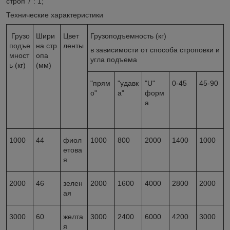
строп 7 : 1;
Технические характеристики
Грузо
Шири
Цвет
Грузоподъемность (кг)
подъе
на стр
ленты
в зависимости от способа строповки и
мност
опа
угла подъема
ь (кг)
(мм)
"прям
"удавк
"U"
0-45
45-90
о"
а"
форм
а
1000
44
фиол
1000
800
2000
1400
1000
етова
я
2000
46
зелен
2000
1600
4000
2800
2000
ая
3000
60
желта
3000
2400
6000
4200
3000
я