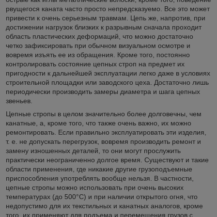
рвущегося каната часто просто непредсказуемо. Все это может
привести к очень серьезным травмам. Цепь же, напротив, при
достижении нагрузок близких к разрывным сначала проходит
область пластических деформаций, что можно достаточно
четко зафиксировать при обычном визуальном осмотре и
вовремя изъять ее из обращения. Кроме того, постоянно
контролировать состояние цепных строп на предмет их
пригодности к дальнейшей эксплуатации легко даже в условиях
строительной площадки или заводского цеха. Достаточно лишь
периодически производить замеры диаметра и шага цепных
звеньев.
Цепные стропы в целом значительно более долговечны, чем
канатные, а, кроме того, что также очень важно, их можно
ремонтировать. Если правильно эксплуатировать эти изделия,
т. е. не допускать перегрузок, вовремя производить ремонт и
замену изношенных деталей, то они могут прослужить
практически неограниченно долгое время. Существуют и такие
области применения, где никакие другие грузоподъемные
приспособления употреблять вообще нельзя. В частности,
цепные стропы можно использовать при очень высоких
температурах (до 500°С) и при наличии открытого огня, что
недопустимо для их текстильных и канатных аналогов, кроме
того, их применяют для подъема и перемещения грузов с