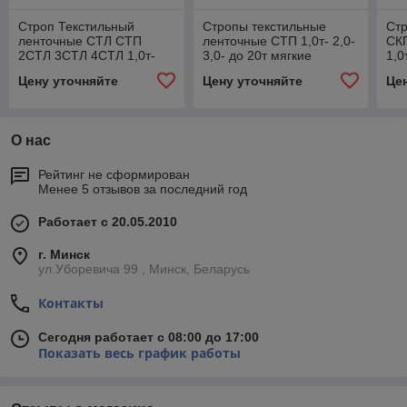
Строп Текстильный
Стропы текстильные
Стр
ленточные СТЛ СТП
ленточные СТП 1,0т- 2,0-
СКП
2СТЛ 3СТЛ 4СТЛ 1,0т-
3,0- до 20т мягкие
1,0
2,0- 3,0- 4,0 мягкие
тряпичные чалки
8,0
Цену уточняйте
Цену уточняйте
Це
тряпичные чалки
О нас
Рейтинг не сформирован
Менее 5 отзывов за последний год
Работает с 20.05.2010
г. Минск
ул.Уборевича 99 , Минск, Беларусь
Контакты
Сегодня работает с 08:00 до 17:00
Показать весь график работы