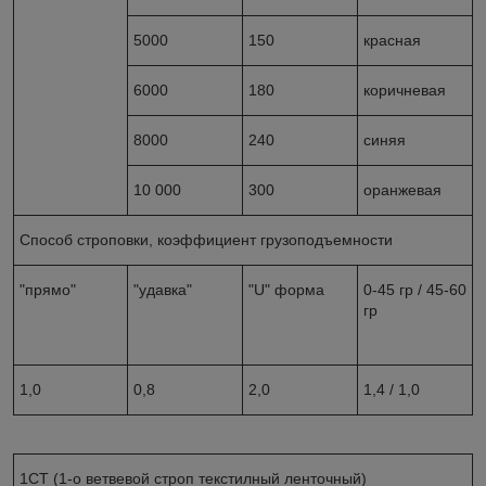
5000
150
красная
6000
180
коричневая
8000
240
синяя
10 000
300
оранжевая
Способ строповки, коэффициент грузоподъемности
"прямо"
"удавка"
"U" форма
0-45 гр / 45-60
гр
1,0
0,8
2,0
1,4 / 1,0
1СТ (1-о ветвевой строп текстилный ленточный)