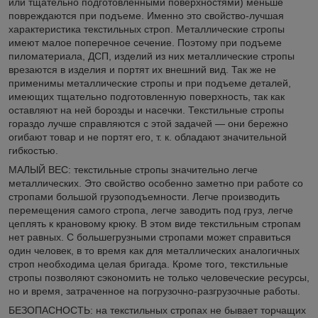
или тщательно подготовленными поверхностями) меньше
повреждаются при подъеме. Именно это свойство-лучшая
характеристика текстильных строп. Металлические стропы
имеют малое поперечное сечение. Поэтому при подъеме
пиломатериала, ДСП, изделий из них металлические стропы
врезаются в изделия и портят их внешний вид. Так же не
применимы металлические стропы и при подъеме деталей,
имеющих тщательно подготовленную поверхность, так как
оставляют на ней борозды и насечки. Текстильные стропы
гораздо лучше справляются с этой задачей — они бережно
огибают товар и не портят его, т. к. обладают значительной
гибкостью.
МАЛЫЙ ВЕС: текстильные стропы значительно легче
металлических. Это свойство особенно заметно при работе со
стропами большой грузоподъемности. Легче производить
перемещения самого стропа, легче заводить под груз, легче
цеплять к крановому крюку. В этом виде текстильным стропам
нет равных. С большегрузными стропами может справиться
один человек, в то время как для металлических аналогичных
строп необходима целая бригада. Кроме того, текстильные
стропы позволяют сэкономить не только человеческие ресурсы,
но и время, затраченное на погрузочно-разгрузочные работы.
БЕЗОПАСНОСТЬ: на текстильных стропах не бывает торчащих