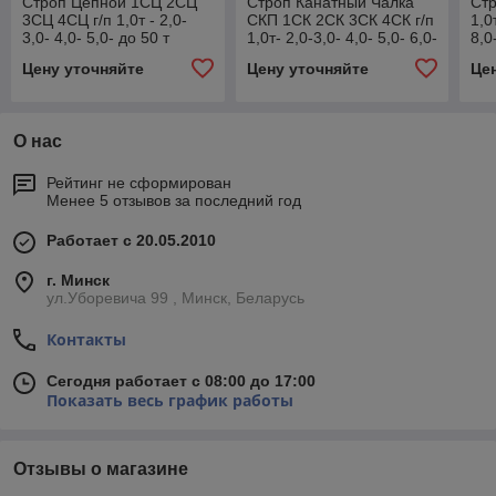
Строп Цепной 1СЦ 2СЦ
Строп Канатный Чалка
Стр
3СЦ 4СЦ г/п 1,0т - 2,0-
СКП 1СК 2СК 3СК 4СК г/п
1,0
3,0- 4,0- 5,0- до 50 т
1,0т- 2,0-3,0- 4,0- 5,0- 6,0-
8,0
8,0- 10,0т до 200т Чалки
Цену уточняйте
Цену уточняйте
Це
О нас
Рейтинг не сформирован
Менее 5 отзывов за последний год
Работает с 20.05.2010
г. Минск
ул.Уборевича 99 , Минск, Беларусь
Контакты
Сегодня работает с 08:00 до 17:00
Показать весь график работы
Отзывы о магазине