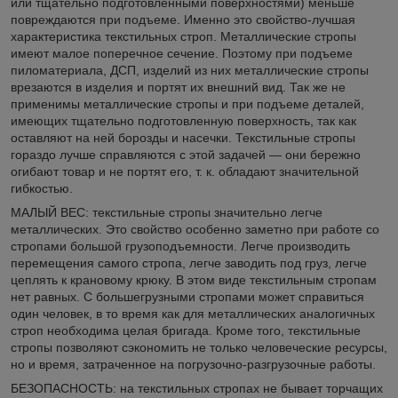
или тщательно подготовленными поверхностями) меньше
повреждаются при подъеме. Именно это свойство-лучшая
характеристика текстильных строп. Металлические стропы
имеют малое поперечное сечение. Поэтому при подъеме
пиломатериала, ДСП, изделий из них металлические стропы
врезаются в изделия и портят их внешний вид. Так же не
применимы металлические стропы и при подъеме деталей,
имеющих тщательно подготовленную поверхность, так как
оставляют на ней борозды и насечки. Текстильные стропы
гораздо лучше справляются с этой задачей — они бережно
огибают товар и не портят его, т. к. обладают значительной
гибкостью.
МАЛЫЙ ВЕС: текстильные стропы значительно легче
металлических. Это свойство особенно заметно при работе со
стропами большой грузоподъемности. Легче производить
перемещения самого стропа, легче заводить под груз, легче
цеплять к крановому крюку. В этом виде текстильным стропам
нет равных. С большегрузными стропами может справиться
один человек, в то время как для металлических аналогичных
строп необходима целая бригада. Кроме того, текстильные
стропы позволяют сэкономить не только человеческие ресурсы,
но и время, затраченное на погрузочно-разгрузочные работы.
БЕЗОПАСНОСТЬ: на текстильных стропах не бывает торчащих