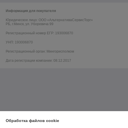
Информация для покупателя
Юридическое лицо:
ООО «АльтернативаСервисТорг»
РБ, г.Минск, ул. Уборевича 99
Регистрационный номер ЕГР: 193006870
УНП: 193006870
Регистрационный орган: Мингорисполком
Дата регистрации компании: 08.12.2017
Обработка файлов cookie