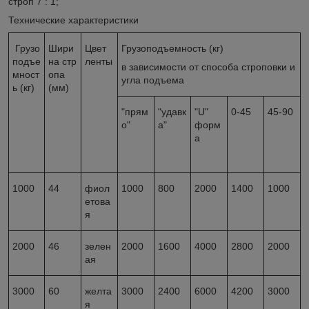
строп 7 : 1;
Технические характеристики
Грузо
Шири
Цвет
Грузоподъемность (кг)
подъе
на стр
ленты
в зависимости от способа строповки и
мност
опа
угла подъема
ь (кг)
(мм)
"прям
"удавк
"U"
0-45
45-90
о"
а"
форм
а
1000
44
фиол
1000
800
2000
1400
1000
етова
я
2000
46
зелен
2000
1600
4000
2800
2000
ая
3000
60
желта
3000
2400
6000
4200
3000
я