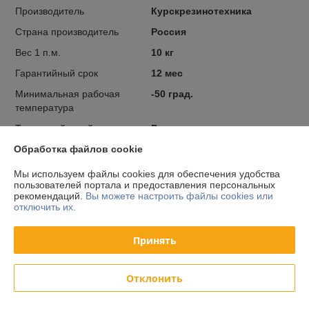
Производитель
Курскрезинотехника
Страна производитель
Россия
Вес 1 п.м.
10 кг
Гарантийный срок
12 мес
Минимальная рабочая
-50 град.
температура
Тип конвейерной ленты
Резинотканевая
Тип конвейерной ленты по
Маслобензостойкая
Обработка файлов cookie
назначению
Мы используем файлы cookies для обеспечения удобства
пользователей портала и предоставления персональных
Скрыть
рекомендаций.
Вы можете настроить файлы cookies или
отключить их.
Условия доставки
Принять
Самовывоз
Отклонить
Транспортная компания
Доставка курьером