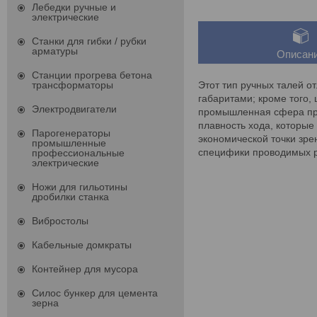
Лебедки ручные и
электрические
Станки для гибки / рубки
арматуры
Описан
Станции прогрева бетона
Этот тип ручных талей о
трансформаторы
габаритами; кроме того,
Электродвигатели
промышленная сфера при
плавность хода, которы
Парогенераторы
экономической точки зре
промышленные
специфики проводимых р
профессиональные
электрические
Ножи для гильотины
дробилки станка
Вибростолы
Кабельные домкраты
Контейнер для мусора
Силос бункер для цемента
зерна