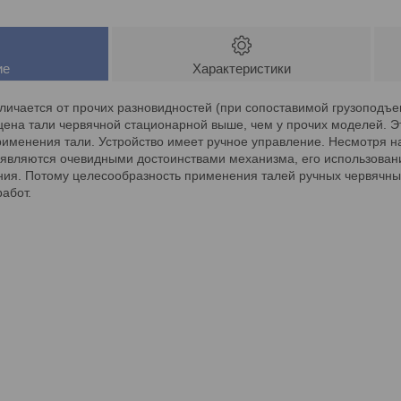
ие
Характеристики
тличается от прочих разновидностей (при сопоставимой грузоподъ
 цена тали червячной стационарной выше, чем у прочих моделей. 
менения тали. Устройство имеет ручное управление. Несмотря на
е являются очевидными достоинствами механизма, его использован
ния. Потому целесообразность применения талей ручных червячны
абот.