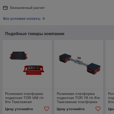
Безналичный расчет
Все условия оплаты
Подобные товары компании
Роликовая платформа
Роликовая платформа
Ро
подкатная TOR VA8 г/п
подкатная TOR Y8 г/п 8тн
под
8тн Такелажная
Такелажная платформа
6тн
платформа транспортная
транспортная тележка)
пл
Цену уточняйте
Цену уточняйте
Це
тележка)
тел