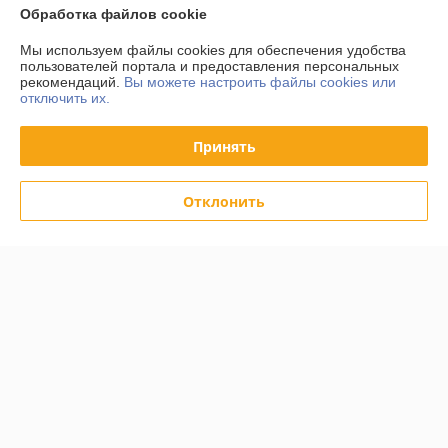
Обработка файлов cookie
Контакты
Мы используем файлы cookies для обеспечения удобства
пользователей портала и предоставления персональных
рекомендаций.
Вы можете настроить файлы cookies или
Доставка и оплата
отключить их.
График работы
Принять
Полная версия сайта
Отклонить
Политика обработки cookies
Сайт создан на платформе Deal.by
Информация для покупателя
Юридическое лицо:
ООО «АльтернативаСервисТорг»