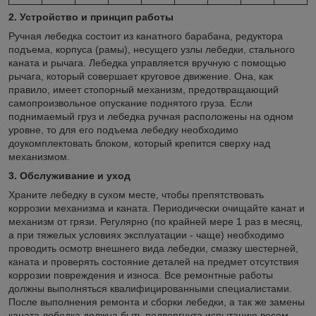
2. Устройство и принцип работы
Ручная лебедка состоит из канатного барабана, редуктора
подъема, корпуса (рамы), несущего узлы лебедки, стального
каната и рычага. Лебедка управляется вручную с помощью
рычага, который совершает круговое движение. Она, как
правило, имеет стопорный механизм, предотвращающий
самопроизвольное опускание поднятого груза. Если
поднимаемый груз и лебедка ручная расположены на одном
уровне, то для его подъема лебедку необходимо
доукомплектовать блоком, который крепится сверху над
механизмом.
3.
Обслуживание и уход
Храните лебедку в сухом месте, чтобы препятствовать
коррозии механизма и каната. Периодически очищайте канат и
механизм от грязи. Регулярно (по крайней мере 1 раз в месяц,
а при тяжелых условиях эксплуатации - чаще) необходимо
проводить осмотр внешнего вида лебедки, смазку шестерней,
каната и проверять состояние деталей на предмет отсутствия
коррозии повреждения и износа. Все ремонтные работы
должны выполняться квалифицированными специалистами.
После выполнения ремонта и сборки лебедки, а так же замены
каната лебедка должна быть подвергнута испытанию весом