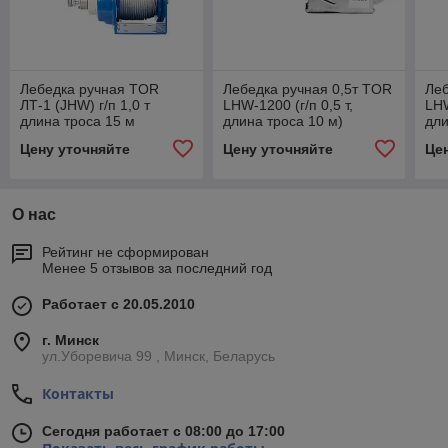
Лебедка ручная TOR
Лебедка ручная 0,5т TOR
Леб
ЛТ-1 (JHW) г/п 1,0 т
LHW-1200 (г/п 0,5 т,
LHW
длина троса 15 м
длина троса 10 м)
дли
барабанная
ба
Цену уточняйте
Цену уточняйте
Це
О нас
Рейтинг не сформирован
Менее 5 отзывов за последний год
Работает с 20.05.2010
г. Минск
ул.Уборевича 99 , Минск, Беларусь
Контакты
Сегодня работает с 08:00 до 17:00