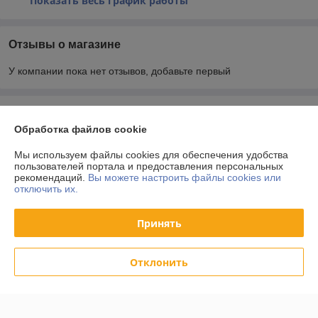
Показать весь график работы
Отзывы о магазине
У компании пока нет отзывов, добавьте первый
О нас
Обработка файлов cookie
Контакты
Мы используем файлы cookies для обеспечения удобства
пользователей портала и предоставления персональных
рекомендаций.
Вы можете настроить файлы cookies или
Доставка и оплата
отключить их.
График работы
Принять
Полная версия сайта
Отклонить
Политика обработки cookies
Сайт создан на платформе Deal.by