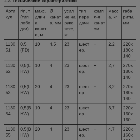
1.2. Технические характеристики
Арти
г/п, т
макс.
Ø
усил
тип
комп
масс
габа
кул
(тип
длин
канат
ие на
пере
л-я
а, кг
риты,
лебе
а
а, мм
руко
дачи
канат
мм
дки)
канат
ятке,
ом
а, м
кг
1130
0,5
10
4,5
23
шест
+
2,2
220х
51
(FD)
ер.
180х
140
1130
0,5(L
10
4
23
шест
+
2,7
270х
52
HW)
ер.
180х
140
1130
0,5(L
20
4
23
шест
+
3,2
270х
53
HW)
ер.
180х
140
1130
0,5(B
10
4
23
шест
+
3,7
220х
54
HW)
ер.
160х
160
1130
0,5(B
20
4
23
шест
+
4,7
220х
55
HW)
ер.
160х