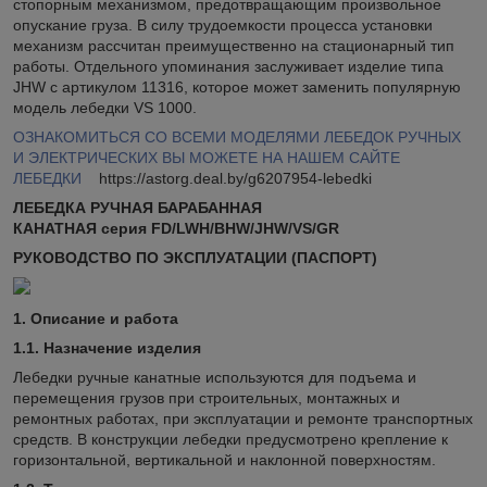
стопорным механизмом, предотвращающим произвольное
опускание груза. В силу трудоемкости процесса установки
механизм рассчитан преимущественно на стационарный тип
работы. Отдельного упоминания заслуживает изделие типа
JHW с артикулом 11316, которое может заменить популярную
модель лебедки VS 1000.
ОЗНАКОМИТЬСЯ СО ВСЕМИ МОДЕЛЯМИ ЛЕБЕДОК РУЧНЫХ
И ЭЛЕКТРИЧЕСКИХ ВЫ МОЖЕТЕ НА НАШЕМ САЙТЕ
ЛЕБЕДКИ
https://astorg.deal.by/g6207954-lebedki
ЛЕБЕДКА РУЧНАЯ БАРАБАННАЯ
КАНАТНАЯ
серия
FD
/
LWH
/
BHW
/
JHW
/
VS
/
GR
РУКОВОДСТВО ПО ЭКСПЛУАТАЦИИ
(ПАСПОРТ)
1.
Описание и работа
1.1.
Назначение изделия
Лебедки ручные канатные используются для подъема и
перемещения грузов при строительных, монтажных и
ремонтных работах, при эксплуатации и ремонте транспортных
средств. В конструкции лебедки предусмотрено крепление к
горизонтальной, вертикальной и наклонной поверхностям.