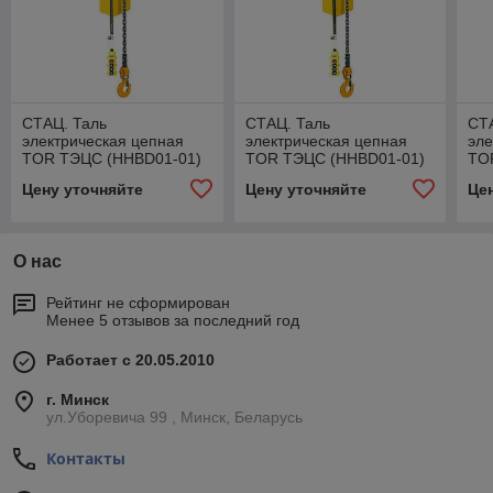
СТАЦ. Таль
СТАЦ. Таль
CТ
электрическая цепная
электрическая цепная
эле
TOR ТЭЦС (HHBD01-01)
TOR ТЭЦС (HHBD01-01)
TOR
1,0 т 6 м 220В
1,0 т 6 м 220В
Цену уточняйте
Цену уточняйте
Це
О нас
Рейтинг не сформирован
Менее 5 отзывов за последний год
Работает с 20.05.2010
г. Минск
ул.Уборевича 99 , Минск, Беларусь
Контакты