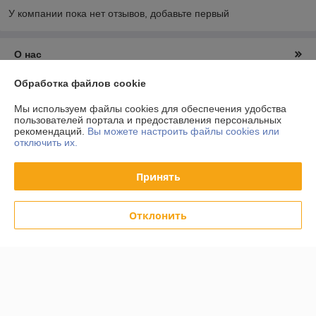
У компании пока нет отзывов, добавьте первый
О нас
Обработка файлов cookie
Контакты
Мы используем файлы cookies для обеспечения удобства
пользователей портала и предоставления персональных
Доставка и оплата
рекомендаций.
Вы можете настроить файлы cookies или
отключить их.
График работы
Принять
Полная версия сайта
Отклонить
Политика обработки cookies
Сайт создан на платформе Deal.by