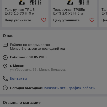
Таль ручная ТРШБп-
Таль ручная ТРШБп-
Та
ЕхТ3-1,0-У3 Н=9 м
ЕхТ3-2,0-У3 Н=6 м
ЕхТ
Цену уточняйте
Цену уточняйте
Це
О нас
Рейтинг не сформирован
Менее 5 отзывов за последний год
Работает с 20.05.2010
г. Минск
ул.Уборевича 99 , Минск, Беларусь
Контакты
Показать весь график работы
Сегодня выходной
Отзывы о магазине