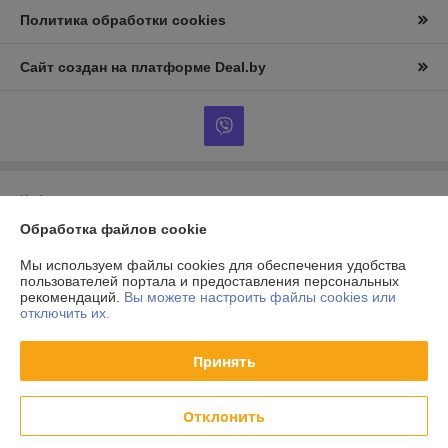
Политика обработки cookies
Сайт создан на платформе Deal.by
Информация для покупателя
Обработка файлов cookie
Юридическое лицо:
ООО «АльтернативаСервисТорг»
РБ, г.Минск, ул. Уборевича 99
Мы используем файлы cookies для обеспечения удобства
Регистрационный номер ЕГР: 193006870
пользователей портала и предоставления персональных
рекомендаций.
Вы можете настроить файлы cookies или
УНП: 193006870
отключить их.
Регистрационный орган: Мингорисполком
Принять
Дата регистрации компании: 08.12.2017
Отклонить