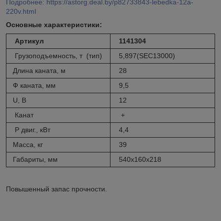
Подробнее: https://astorg.deal.by/p82733843-lebedka-12a-
220v.html
Основные характеристики:
Артикул
1141304
Грузоподъемность, т (тип)
5,897(SEC13000)
Длина каната, м
28
Ф каната, мм
9,5
U, B
12
Канат
+
P двиг., кВт
4,4
Масса, кг
39
Габариты, мм
540х160х218
Повышенный запас прочности.