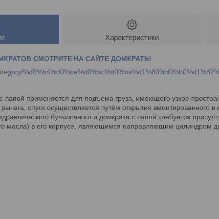
ие
Характеристики
МКРАТОВ СМОТРИТЕ НА САЙТЕ ДОМКРАТЫ
duct-category/%d0%b4%d0%be%d0%bc%d0%ba%d1%80%d0%b0%d1%82
с лапой применяется для подъема груза, имеющего узкое простра
ычага, спуск осуществляется путём открытия вмонтированного в 
идравлического бутылочного и домкрата с лапой требуется присут
ого масла) в его корпусе, являющимся направляющим цилиндром д