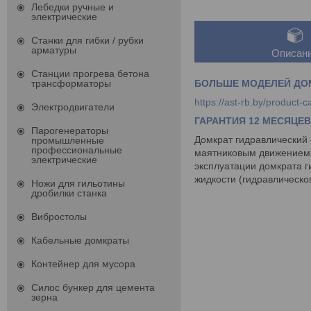
Лебедки ручные и
электрические
Станки для гибки / рубки
арматуры
Описан
Станции прогрева бетона
БОЛЬШЕ МОДЕЛЕЙ ДО
трансформаторы
https://ast-rb.by/pro
Электродвигатели
ГАРАНТИЯ 12 МЕСЯЦЕВ
Парогенераторы
Домкрат гидравлический 
промышленные
профессиональные
маятниковым движением р
электрические
эксплуатации домкрата г
жидкости (гидравлическ
Ножи для гильотины
дробилки станка
Вибростолы
Кабельные домкраты
Контейнер для мусора
Силос бункер для цемента
зерна