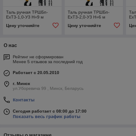
Таль ручная ТРШБп-
Таль ручная ТРШБп-
Та
ЕхТ3-1,0-У3 Н=9 м
ЕхТ3-2,0-У3 Н=6 м
ЕхТ
Цену уточняйте
Цену уточняйте
Це
О нас
Рейтинг не сформирован
Менее 5 отзывов за последний год
Работает с 20.05.2010
г. Минск
ул.Уборевича 99 , Минск, Беларусь
Контакты
Сегодня работает с 08:00 до 17:00
Показать весь график работы
Отзывы о магазине