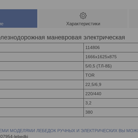
ие
Характеристики
елезнодорожная маневровая электрическая
114806
1666x1625x875
5/0,5 (ТЛ-8Б)
TOR
22,5/6,9
220/440
3,2
380
ЕМИ МОДЕЛЯМИ ЛЕБЕДОК РУЧНЫХ И ЭЛЕКТРИЧЕСКИХ ВЫ МОЖЕ
207954-lebedki