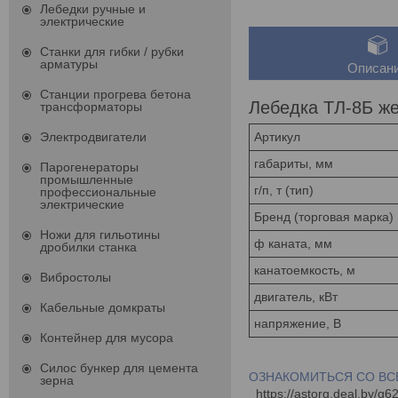
Лебедки ручные и
электрические
Станки для гибки / рубки
арматуры
Описан
Станции прогрева бетона
Лебедка ТЛ-8Б ж
трансформаторы
Электродвигатели
Артикул
габариты, мм
Парогенераторы
промышленные
г/п, т (тип)
профессиональные
электрические
Бренд (торговая марка)
Ножи для гильотины
ф каната, мм
дробилки станка
канатоемкость, м
Вибростолы
двигатель, кВт
Кабельные домкраты
напряжение, В
Контейнер для мусора
Силос бункер для цемента
ОЗНАКОМИТЬСЯ СО ВС
зерна
https://astorg.deal.by/g6