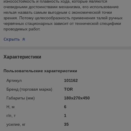
износостойкость и плавность хода, которые являются
очевидными достоинствами механизма, его использование
нельзя назвать самым выгодным с экономической точки
зрения. Потому целесообразность применения талей ручных
червячных стационарных зависит от технической специфики
проводимых работ.
Скрыть
Характеристики
Пользовательские характеристики
Артикул
101162
Бренд (торговая марка)
TOR
Габариты (мм)
180x270x450
Н, м
6
г/п, т
1
усилие, кг
35