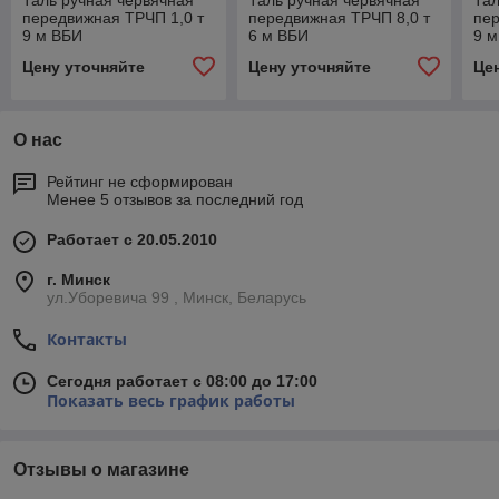
Таль ручная червячная
Таль ручная червячная
Тал
передвижная ТРЧП 1,0 т
передвижная ТРЧП 8,0 т
пер
9 м ВБИ
6 м ВБИ
9 
Цену уточняйте
Цену уточняйте
Це
О нас
Рейтинг не сформирован
Менее 5 отзывов за последний год
Работает с 20.05.2010
г. Минск
ул.Уборевича 99 , Минск, Беларусь
Контакты
Сегодня работает с 08:00 до 17:00
Показать весь график работы
Отзывы о магазине