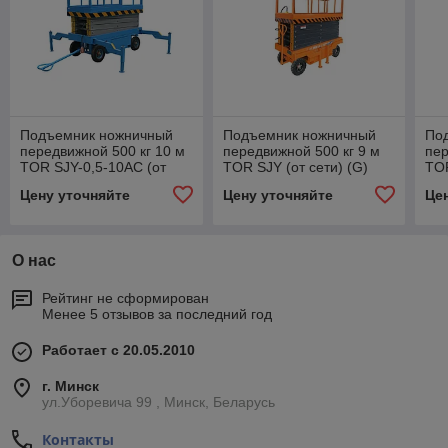
Подъемник ножничный
Подъемник ножничный
По
передвижной 500 кг 10 м
передвижной 500 кг 9 м
пер
TOR SJY-0,5-10AC (от
TOR SJY (от сети) (G)
TOR
сети) (Y)
сет
Цену уточняйте
Цену уточняйте
Це
О нас
Рейтинг не сформирован
Менее 5 отзывов за последний год
Работает с 20.05.2010
г. Минск
ул.Уборевича 99 , Минск, Беларусь
Контакты