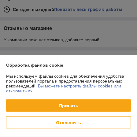
Показать весь график работы
Сегодня выходной
Отзывы о магазине
У компании пока нет отзывов, добавьте первый
О нас
Обработка файлов cookie
Контакты
Мы используем файлы cookies для обеспечения удобства
пользователей портала и предоставления персональных
рекомендаций.
Вы можете настроить файлы cookies или
Доставка и оплата
отключить их.
График работы
Принять
Полная версия сайта
Отклонить
Политика обработки cookies