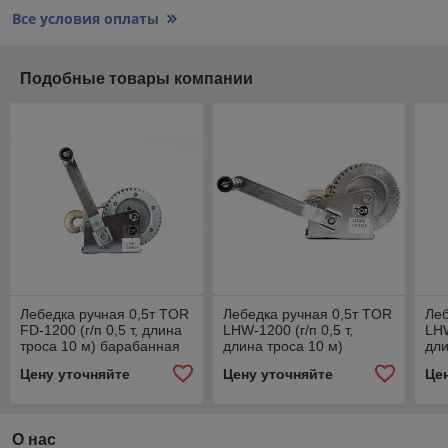
Все условия оплаты
Подобные товары компании
Лебедка ручная 0,5т TOR
Лебедка ручная 0,5т TOR
Леб
FD-1200 (г/п 0,5 т, длина
LHW-1200 (г/п 0,5 т,
LHW
троса 10 м) барабанная
длина троса 10 м)
дли
барабанная
ба
Цену уточняйте
Цену уточняйте
Це
О нас