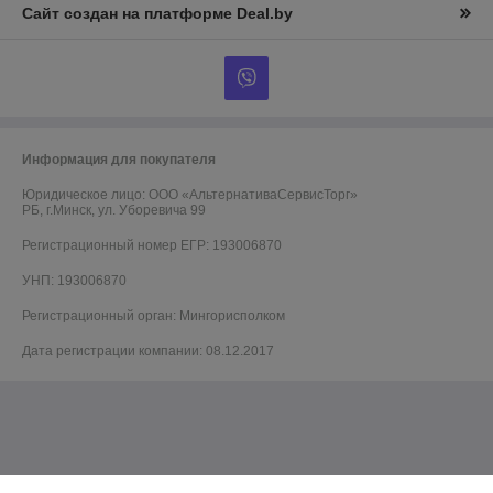
Сайт создан на платформе Deal.by
Информация для покупателя
Юридическое лицо:
ООО «АльтернативаСервисТорг»
РБ, г.Минск, ул. Уборевича 99
Регистрационный номер ЕГР: 193006870
УНП: 193006870
Регистрационный орган: Мингорисполком
Дата регистрации компании: 08.12.2017