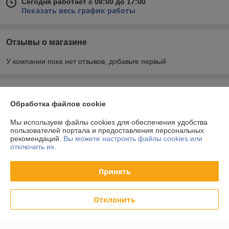
Сегодня работает с 08:00 до 17:00
Показать весь график работы
Отзывы о магазине
У компании пока нет отзывов, добавьте первый
О нас
Обработка файлов cookie
Контакты
Мы используем файлы cookies для обеспечения удобства
пользователей портала и предоставления персональных
рекомендаций.
Вы можете настроить файлы cookies или
Доставка и оплата
отключить их.
График работы
Принять
Полная версия сайта
Отклонить
Политика обработки cookies