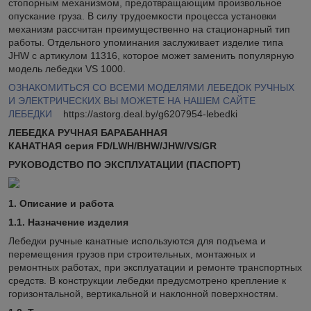
стопорным механизмом, предотвращающим произвольное
опускание груза. В силу трудоемкости процесса установки
механизм рассчитан преимущественно на стационарный тип
работы. Отдельного упоминания заслуживает изделие типа
JHW с артикулом 11316, которое может заменить популярную
модель лебедки VS 1000.
ОЗНАКОМИТЬСЯ СО ВСЕМИ МОДЕЛЯМИ ЛЕБЕДОК РУЧНЫХ
И ЭЛЕКТРИЧЕСКИХ ВЫ МОЖЕТЕ НА НАШЕМ САЙТЕ
ЛЕБЕДКИ
https://astorg.deal.by/g6207954-lebedki
ЛЕБЕДКА РУЧНАЯ БАРАБАННАЯ
КАНАТНАЯ
серия
FD
/
LWH
/
BHW
/
JHW
/
VS
/
GR
РУКОВОДСТВО ПО ЭКСПЛУАТАЦИИ
(ПАСПОРТ)
1.
Описание и работа
1.1.
Назначение изделия
Лебедки ручные канатные используются для подъема и
перемещения грузов при строительных, монтажных и
ремонтных работах, при эксплуатации и ремонте транспортных
средств. В конструкции лебедки предусмотрено крепление к
горизонтальной, вертикальной и наклонной поверхностям.