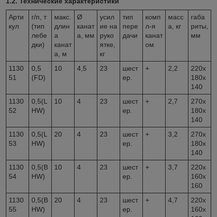
1.2. Технические характеристики
Арти
г/п, т
макс.
Ø
усил
тип
комп
масс
габа
кул
(тип
длин
канат
ие на
пере
л-я
а, кг
риты,
лебе
а
а, мм
руко
дачи
канат
мм
дки)
канат
ятке,
ом
а, м
кг
1130
0,5
10
4,5
23
шест
+
2,2
220х
51
(FD)
ер.
180х
140
1130
0,5(L
10
4
23
шест
+
2,7
270х
52
HW)
ер.
180х
140
1130
0,5(L
20
4
23
шест
+
3,2
270х
53
HW)
ер.
180х
140
1130
0,5(B
10
4
23
шест
+
3,7
220х
54
HW)
ер.
160х
160
1130
0,5(B
20
4
23
шест
+
4,7
220х
55
HW)
ер.
160х