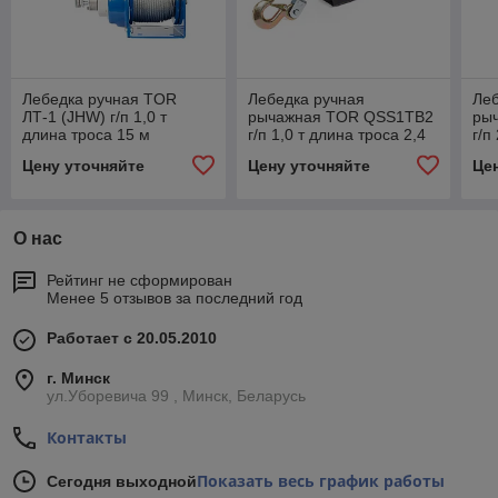
Лебедка ручная TOR
Лебедка ручная
Леб
ЛТ-1 (JHW) г/п 1,0 т
рычажная TOR QSS1TB2
ры
длина троса 15 м
г/п 1,0 т длина троса 2,4
г/п
м
м
Цену уточняйте
Цену уточняйте
Це
О нас
Рейтинг не сформирован
Менее 5 отзывов за последний год
Работает с 20.05.2010
г. Минск
ул.Уборевича 99 , Минск, Беларусь
Контакты
Показать весь график работы
Сегодня выходной