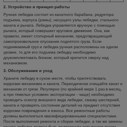
2. Устройство и принцип работы
Ручная лебедка состоит из канатного барабана, редуктора
подъема, корпуса (рамы), несущего узлы лебедки, стального
каната и рычага. Лебедка управляется вручную с помощью
рычага, который совершает круговое движение. Она, как
правило, имеет стопорный механизм, предотвращающий
самопроизвольное опускание поднятого груза. Если
поднимаемый груз и лебедка ручная расположены на одном
уровне, то для его подъема лебедку необходимо
доукомплектовать блоком, который крепится сверху над
механизмом.
3.
Обслуживание и уход
Храните лебедку в сухом месте, чтобы препятствовать
коррозии механизма и каната. Периодически очищайте канат и
механизм от грязи. Регулярно (по крайней мере 1 раз в месяц,
а при тяжелых условиях эксплуатации - чаще) необходимо
проводить осмотр внешнего вида лебедки, смазку шестерней,
каната и проверять состояние деталей на предмет отсутствия
коррозии повреждения и износа. Все ремонтные работы
должны выполняться квалифицированными специалистами.
После выполнения ремонта и сборки лебедки, а так же замены
каната лебедка должна быть подвергнута испытанию весом