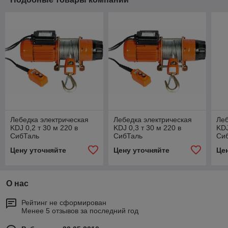
Лебедка электрическая
Лебедка электрическая
Леб
KDJ 0,2 т 30 м 220 в
KDJ 0,3 т 30 м 220 в
KDJ
СибТаль
СибТаль
Си
Цену уточняйте
Цену уточняйте
Це
О нас
Рейтинг не сформирован
Менее 5 отзывов за последний год