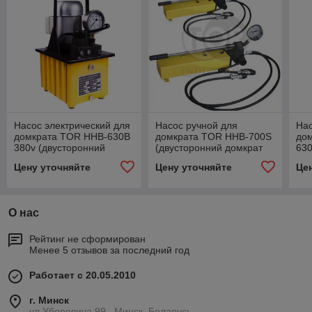
Насос электрический для
Насос ручной для
Нас
домкрата TOR HHB-630B
домкрата TOR HHB-700S
до
380v (двусторонний
(двусторонний домкрат
630
домкрат 20-200 т)
20-100 т)
(дв
Цену уточняйте
Цену уточняйте
Це
20-
О нас
Рейтинг не сформирован
Менее 5 отзывов за последний год
Работает с 20.05.2010
г. Минск
ул.Уборевича 99 , Минск, Беларусь