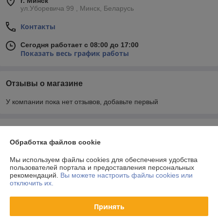
г. Минск
ул.Уборевича 99 , Минск, Беларусь
Контакты
Сегодня работает с 08:00 до 17:00
Показать весь график работы
Отзывы о магазине
У компании пока нет отзывов, добавьте первый
О нас
Обработка файлов cookie
Контакты
Мы используем файлы cookies для обеспечения удобства
пользователей портала и предоставления персональных
рекомендаций.
Вы можете настроить файлы cookies или
Доставка и оплата
отключить их.
График работы
Принять