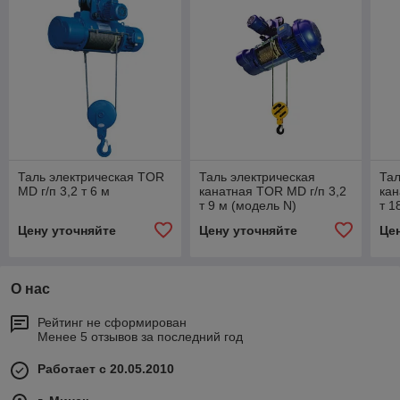
Таль электрическая TOR
Таль электрическая
Тал
MD г/п 3,2 т 6 м
канатная TOR MD г/п 3,2
кан
т 9 м (модель N)
т 1
Цену уточняйте
Цену уточняйте
Це
О нас
Рейтинг не сформирован
Менее 5 отзывов за последний год
Работает с 20.05.2010