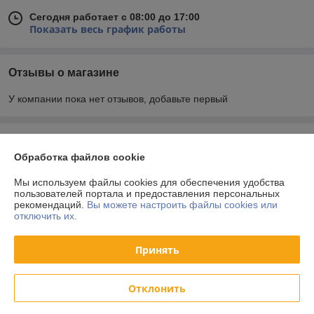
Сегодня работает с 08:00 до 17:00
Показать весь график работы
Отзывы о магазине
У компании пока нет отзывов, добавьте первый
О нас
Обработка файлов cookie
Контакты
Мы используем файлы cookies для обеспечения удобства
пользователей портала и предоставления персональных
рекомендаций.
Вы можете настроить файлы cookies или
Доставка и оплата
отключить их.
График работы
Принять
Полная версия сайта
Отклонить
Политика обработки cookies