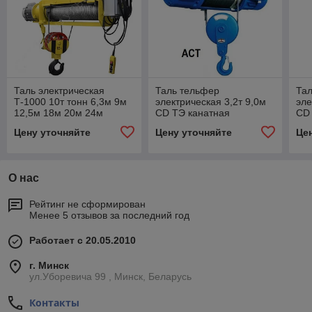
Таль электрическая
Таль тельфер
Та
Т-1000 10т тонн 6,3м 9м
электрическая 3,2т 9,0м
эле
12,5м 18м 20м 24м
CD ТЭ канатная
CD
Россия 2ТЭ-10000
Цену уточняйте
Цену уточняйте
Це
О нас
Рейтинг не сформирован
Менее 5 отзывов за последний год
Работает с 20.05.2010
г. Минск
ул.Уборевича 99 , Минск, Беларусь
Контакты