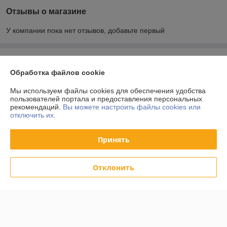
Отзывы о магазине
У компании пока нет отзывов, добавьте первый
О нас
Обработка файлов cookie
Контакты
Мы используем файлы cookies для обеспечения удобства
пользователей портала и предоставления персональных
рекомендаций.
Вы можете настроить файлы cookies или
Доставка и оплата
отключить их.
График работы
Принять
Полная версия сайта
Отклонить
Политика обработки cookies
Сайт создан на платформе Deal.by