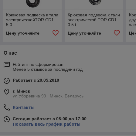
Крюковая подвеска к тали
Крюковая подвеска к тали
Крю
электрическойTOR CD1
электрической TOR CD1
дву
5.0 t
0.5 t
эл
10.
Цену уточняйте
Цену уточняйте
Це
О нас
Рейтинг не сформирован
Менее 5 отзывов за последний год
Работает с 20.05.2010
г. Минск
ул.Уборевича 99 , Минск, Беларусь
Контакты
Сегодня работает с 08:00 до 17:00
Показать весь график работы