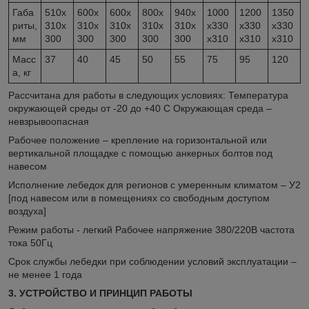
Габа
510х
600х
600х
800х
940х
1000
1200
1350
риты,
310х
310х
310х
310х
310х
х330
х330
х330
мм
300
300
300
300
300
х310
х310
х310
Масс
37
40
45
50
55
75
95
120
а, кг
Рассчитана для работы в следующих условиях: Температура
окружающей среды от -20 до +40 С Окружающая среда –
невзрывоопасная
Рабочее положение – крепление на горизонтальной или
вертикальной площадке с помощью анкерных болтов под
навесом
Исполнение лебедок для регионов с умеренным климатом – У2
[под навесом или в помещениях со свободным доступом
воздуха]
Режим работы - легкий Рабочее напряжение 380/220В частота
тока 50Гц
Срок службы лебедки при соблюдении условий эксплуатации –
не менее 1 года
3. УСТРОЙСТВО И ПРИНЦИП РАБОТЫ