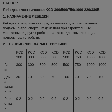
ПАСПОРТ
Лебедка электрическая
KCD 300/500/750/1000 220/380В
1. НАЗНАЧЕНИЕ ЛЕБЕДКИ
Лебедка электрическая предназначена для обеспечения
подъемно-транспортных действий при строительных,
монтажных и других работах, а также для комплектации
подъемных устройств.
2. ТЕХНИЧЕСКИЕ ХАРАКТЕРИСТИКИ
KCD
KCD
KCD-
KCD-
KCD-
KCD-
KCD-
KCD-
300
300
500
500
500
750
1000
1000
Г/п,
300
300
500
500
500
750
1000
1000
кг
Длин
30
70
30
70
100
70
70
100
а
канат
а, м
Расч
0.2
0,2
0,2
0,2
0,2
0,2
0,2
0,2
етна
я