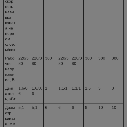
скор
ость
нави
вки
канат
а на
перв
ом
слое,
м/сек
Рабо
220/3
220/3
380
220/3
220/3
380
380
380
чее
80
80
80
80
напр
яжен
ие, В
Двиг
1,6/0,
1,6/0,
1
1,1/1
1,1/1
1,5
3
3
ател
6
6
ь, кВт
Диам
5,1
5,1
6
6
6
8
10
10
етр
канат
а, мм