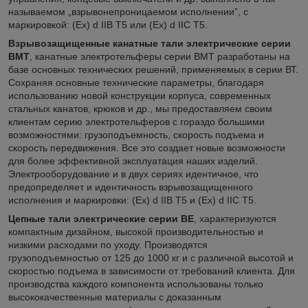
называемом „взрывонепроницаемом исполнении”, с
маркировкой: (Ех) d IIB T5 или (Ех) d IIC T5.
Взрывозащищенные канатные тали электрические серии
ВМТ
, канатные электротельферы серии BМТ разработаны на
базе основных технических решений, применяемых в серии ВТ.
Сохраняя основные технические параметры, благодаря
использованию новой конструкции корпуса, современных
стальных канатов, крюков и др., мы предоставляем своим
клиентам серию электротельферов с гораздо большими
возможностями: грузоподъемность, скорость подъема и
скорость передвижения. Все это создает новые возможности
для более эффективной эксплуатация наших изделий.
Электрооборудование и в двух сериях идентичное, что
предопределяет и идентичность взрывозащищенного
исполнения и маркировки: (Ех) d IIB T5 и (Ех) d IIC T5.
Цепные тали электрические серии ВЕ
, характеризуются
компактным дизайном, высокой производительностью и
низкими расходами по уходу. Производятся
грузоподъемностью от 125 до 1000 кг и с различной высотой и
скоростью подъема в зависимости от требований клиента. Для
производства каждого компонента использованы только
высококачественные материалы с доказанным