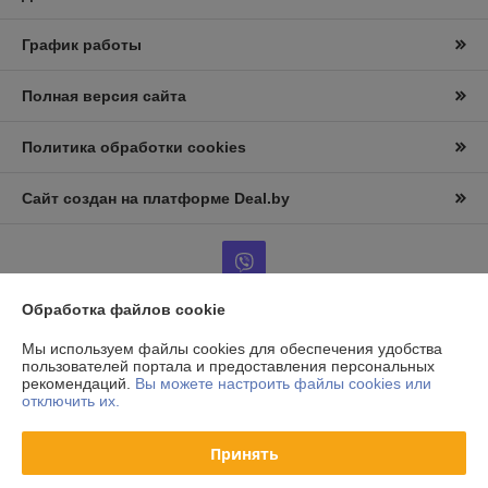
График работы
Полная версия сайта
Политика обработки cookies
Сайт создан на платформе Deal.by
Обработка файлов cookie
Информация для покупателя
Мы используем файлы cookies для обеспечения удобства
пользователей портала и предоставления персональных
Юридическое лицо:
ООО «АльтернативаСервисТорг»
рекомендаций.
Вы можете настроить файлы cookies или
РБ, г.Минск, ул. Уборевича 99
отключить их.
Регистрационный номер ЕГР: 193006870
Принять
УНП: 193006870