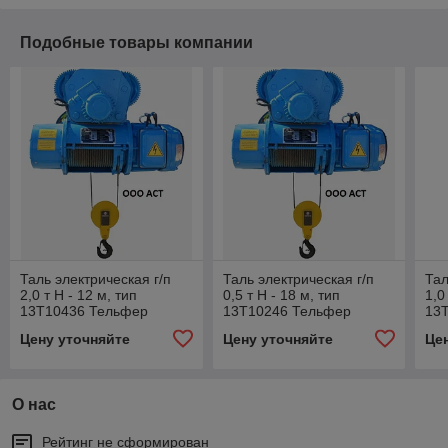
Подобные товары компании
Таль электрическая г/п
Таль электрическая г/п
Тал
2,0 т Н - 12 м, тип
0,5 т Н - 18 м, тип
1,0
13Т10436 Тельфер
13Т10246 Тельфер
13
Болгария
Болгария
Бо
Цену уточняйте
Цену уточняйте
Це
О нас
Рейтинг не сформирован