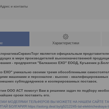
Адрес и контакты
ие
Характеристики
тернативаСнрвисТорг является официальным представителем
едущих в мире производителей высококачественной продукци
вания - предприятия "Балканско ЕХО" ЕООД, Кръвеник р.Болг
ко ЕХО" уникально своими тремя обособленными самостоят
ми машинами и персоналом - высоко - квалифицированных с
внешних субподрядчиков и кооперированных поставок.
тия ООО АСТ помогут Вам в решении задач по подбору необх
чайшие сроки поставить его.
МИ МОДЕЛЯМИ ТЕЛЬФЕРОВ ВЫ МОЖЕТЕ НА НАШЕМ САЙТЕ ТАЛ
 КИТАЙ БОЛГАРИЯ
https://astorg.deal.by/g5212245-tal-elektricheskaya-t