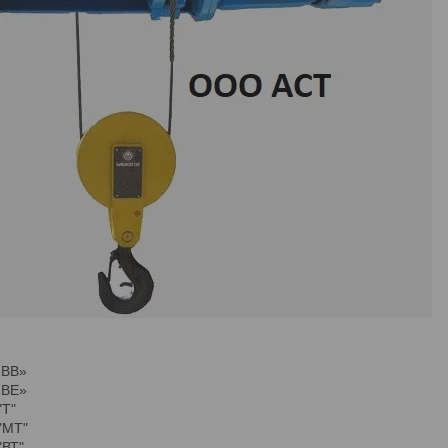
«ВВ»
«ВE»
"Т"
"МТ"
"ВТ"