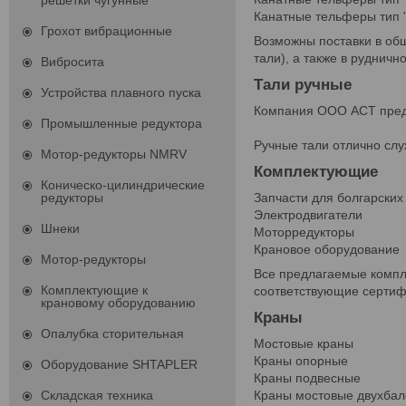
решетки чугунные
Канатные тельферы тип 
Грохот вибрационные
Возможны поставки в об
тали), а также в руднич
Вибросита
Тали ручные
Устройства плавного пуска
Компания ООО АСТ предл
Промышленные редуктора
Ручные тали отлично слу
Мотор-редукторы NMRV
Комплектующие
Коническо-цилиндрические
Запчасти для болгарских
редукторы
Электродвигатели
Шнеки
Моторредукторы
Крановое оборудование
Мотор-редукторы
Все предлагаемые компл
Комплектующие к
соответствующие сертиф
крановому оборудованию
Краны
Опалубка сторительная
Мостовые краны
Краны опорные
Оборудование SHTAPLER
Краны подвесные
Краны мостовые двухба
Складская техника