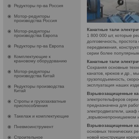
Редукторы пр-ва Россия
Мотор-редукторы
производства Россия
Канатные тали электри
Мотор-редукторы
1 800 000 шт, которые р
производства Европа
долговечность, простота
Редукторы пр-ва Европа
передвижения, конструк
серии более популярными
Комплектующие к
крановому оборудованию
Канатные тали электри
Сохраняя основные техн
Мотор-редукторы
канатов, крюков и др., 
производства Китай
грузоподъемность, скоро
эксплуатация наших изде
Редукторы производства
Китай
Взрывозащищенные кан
электротельферов серии
Стропы и грузозахватные
предназначена для рабо
приспособления
электродвигатели, шкаф 
Такелаж и комплектующие
„взрывонепроницаемом исп
Взрывозащищенные кан
Пневмоинструмент
основных технических р
новой конструкции корпу
Строительное