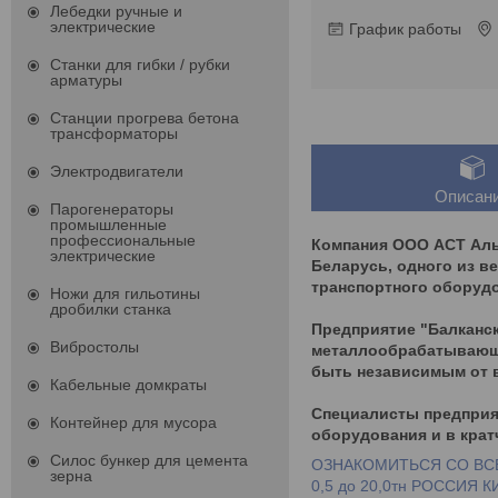
Лебедки ручные и
электрические
График работы
Станки для гибки / рубки
арматуры
Станции прогрева бетона
трансформаторы
Электродвигатели
Описан
Парогенераторы
промышленные
профессиональные
Компания ООО АСТ Аль
электрические
Беларусь, одного из в
транспортного оборудо
Ножи для гильотины
дробилки станка
Предприятие "Балканс
Вибростолы
металлообрабатывающи
быть независимым от 
Кабельные домкраты
Специалисты предприя
Контейнер для мусора
оборудования и в крат
Силос бункер для цемента
ОЗНАКОМИТЬСЯ СО ВСЕ
зерна
0,5 до 20,0тн РОССИЯ