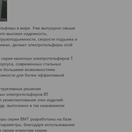
ельферы в мире. Уже выпущено свыше
это высокая надежность,
 грузоподъемности, скорости подъема и
жимах, делают электротельферы этой
.
 серии канатных электротельферов Т.
корпуса, современных стальных
здо большими возможностями
зможности для более эффективной
структивные решения
ных электротельферов ВТ
 укомплектования этих изделий:
 др. выполнено в так называемом
еры серии BМТ разработаны на базе
 параметры, благодаря использованию
ем своим клиентам серию