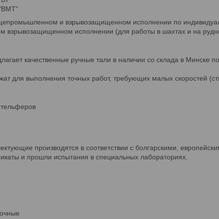
"ВМТ"
щепромышленном и взрывозащищенном исполнении по индивидуал
ном взрывозащищенном исполнении (для работы в шахтах и на рудн
агает качественные ручные тали в наличии со склада в Минске п
жат для выполнения точных работ, требующих малых скоростей (сты
 тельферов
ектующие производятся в соответствии с болгарскими, европейски
икаты и прошли испытания в специальных лабораториях.
лочные