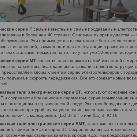
ческие серии Т
самые известные и самые продаваемые электрот
еализованы в более чем 40 странах. Основные их преимущества — 
 обслуживания. Эти преимущества в сочетании с богатым спектром
тивных исполнений, возможности для эксплуатации в различных ре
 чем остальные, несмотря на то, что у них уже 30-летняя история
ческие серии МТ
являются наследниками самой известной в мире
ические параметры, благодаря использованию новой конструкции 
мы предоставляем своим клиентам серию электротельферов с гора
сть подъема и скорость передвижения. Все это создает новые во
лий.
атные тали электрические серии ВТ
, используют основные кон
 Т и сохраняют её технические параметры, серия взрывозащищен
ты в потенциально взрывоопасной среде. Электрооборудование для
с электроаппаратурой, пульт управления, концевые выключатели и
олнении”, с маркировкой: (Ех) d IIB T5 или (Ех) d IIC T5.
атные тали электрические серии ВМТ
, канатные электротельф
ешений, применяемых в серии ВТ. Сохраняя основные технические
са, современных стальных канатов, крюков и др., мы предоставля