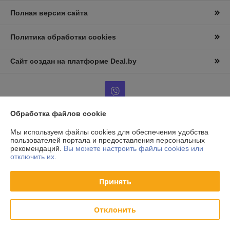
Полная версия сайта
Политика обработки cookies
Сайт создан на платформе Deal.by
Обработка файлов cookie
Информация для покупателя
Мы используем файлы cookies для обеспечения удобства
пользователей портала и предоставления персональных
Юридическое лицо:
ООО «АльтернативаСервисТорг»
рекомендаций.
Вы можете настроить файлы cookies или
РБ, г.Минск, ул. Уборевича 99
отключить их.
Регистрационный номер ЕГР: 193006870
Принять
УНП: 193006870
Регистрационный орган: Мингорисполком
Отклонить
Дата регистрации компании: 08.12.2017