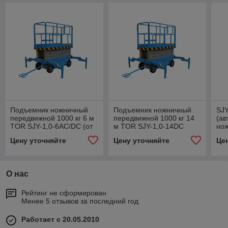
Подъемник ножничный
Подъемник ножничный
SJY
передвижной 1000 кг 6 м
передвижной 1000 кг 14
(а
TOR SJY-1,0-6AC/DC (от
м TOR SJY-1,0-14DC
но
сети/автономный) (Y)
(автономный) (Y)
мод
Цену уточняйте
Цену уточняйте
Це
(ав
О нас
Рейтинг не сформирован
Менее 5 отзывов за последний год
Работает с 20.05.2010