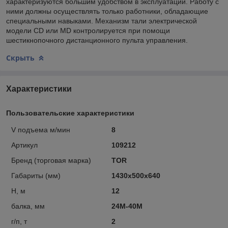
характеризуются большим удобством в эксплуатации. Работу с
ними должны осуществлять только работники, обладающие
специальными навыками. Механизм тали электрической
модели CD или MD контролируется при помощи
шестикнопочного дистанционного пульта управления.
Скрыть
Характеристики
Пользовательские характеристики
V подъема м/мин
8
Артикул
109212
Бренд (торговая марка)
TOR
Габариты (мм)
1430х500х640
Н, м
12
балка, мм
24М-40М
г/п, т
2