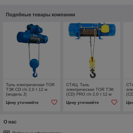
Подобные товары компании
Таль электрическая TOR
СТАЦ. Таль
СТ
ТЭК CD г/п 2,0 т 12 м
электрическая TOR ТЭК
эл
(модель J)
(CD) PRO г/п 2,0 т 12 м
(CD
на лапах (модель N)
Цену уточняйте
Цену уточняйте
Це
О нас