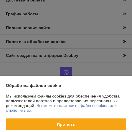
Доставка и оплата
График работы
Полная версия сайта
Политика обработки cookies
Сайт создан на платформе Deal.by
Обработка файлов cookie
Информация для покупателя
Мы используем файлы cookies для обеспечения удобства
пользователей портала и предоставления персональных
Юридическое лицо:
ООО «АльтернативаСервисТорг»
рекомендаций.
Вы можете настроить файлы cookies или
РБ, г.Минск, ул. Уборевича 99
отключить их.
Регистрационный номер ЕГР: 193006870
Принять
УНП: 193006870