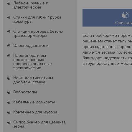
Лебедки ручные и
электрические
Станки для гибки / рубки
арматуры
Описан
Станции прогрева бетона
Если необходимо перемес
трансформаторы
решением станет таль ры
Электродвигатели
производственных предпр
является весьма полезн
Парогенераторы
благодаря надежности ко
промышленные
в труднодоступных места
профессиональные
электрические
Ножи для гильотины
дробилки станка
Вибростолы
Кабельные домкраты
Контейнер для мусора
Силос бункер для цемента
зерна