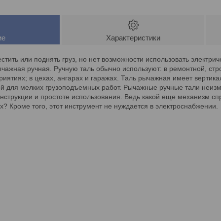
ие
Характеристики
тить или поднять груз, но нет возможности использовать электри
чажная ручная. Ручную таль обычно используют: в ремонтной, ст
иятиях; в цехах, ангарах и гаражах. Таль рычажная имеет верти
ой для мелких грузоподъемных работ. Рычажные ручные тали неиз
нструкции и простоте использования. Ведь какой еще механизм с
х? Кроме того, этот инструмент не нуждается в электроснабжении.