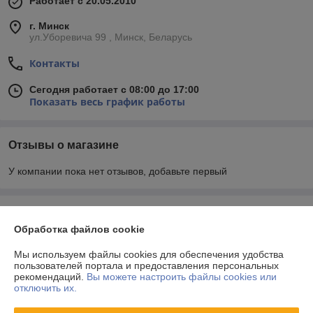
Работает с 20.05.2010
г. Минск
ул.Уборевича 99 , Минск, Беларусь
Контакты
Сегодня работает с 08:00 до 17:00
Показать весь график работы
Отзывы о магазине
У компании пока нет отзывов, добавьте первый
О нас
Обработка файлов cookie
Контакты
Мы используем файлы cookies для обеспечения удобства
пользователей портала и предоставления персональных
рекомендаций.
Вы можете настроить файлы cookies или
Доставка и оплата
отключить их.
График работы