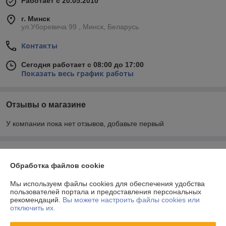
Работает с 20.05.2010
г. Минск
ул.Уборевича 99 , Минск, Беларусь
Контакты
Сегодня работает с 08:00 до 17:00
Показать весь график работы
Отзывы о магазине
У компании пока нет отзывов, добавьте первый
О нас
Обработка файлов cookie
Контакты
Мы используем файлы cookies для обеспечения удобства
пользователей портала и предоставления персональных
рекомендаций.
Вы можете настроить файлы cookies или
Доставка и оплата
отключить их.
График работы