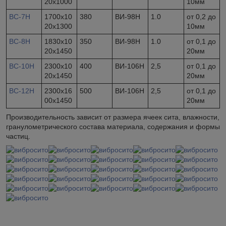
20х1000
10мм
ВС-7Н
1700х10
380
ВИ-98Н
1.0
от 0,2 до
20х1300
10мм
ВС-8Н
1830х10
350
ВИ-98Н
1.0
от 0,1 до
20х1450
20мм
ВС-10Н
2300х10
400
ВИ-106Н
2,5
от 0,1 до
20х1450
20мм
ВС-12Н
2300х16
500
ВИ-106Н
2,5
от 0,1 до
00х1450
20мм
Производительность зависит от размера ячеек сита, влажности,
гранулометрического состава материала, содержания и формы
частиц.