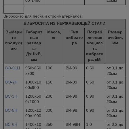
00*1450
20мм
Вибросито для песка и стройматериалов
ВИБРОСИТА ИЗ НЕРЖАВЕЮЩЕЙ СТАЛИ
Выбери
Габарит
Масса,
Тип
Потреб
Размер
те
ные
кг
вибрато
ляемая
ячейки,
продукц
размер
ра
мощнос
мм
ию
ы
ть
ДхШхВ,
вибрато
мм
ра, кВт
ВО-01Н
950х850
100
ВИ-99
0,50
от 0,1 до
х900
20мм
ВО-2Н
1000х10
150
ВИ-99
0,50
от 0,1 до
00х900
20мм
ВС-3Н
1200х50
200
ВИ-98
0,90
от 0,1 до
0х1000
20мм
ВС-5Н
1200х12
300
ВИ-98
0,90
от 0,1 до
00х1000
20мм
ВС-6Н
1400х10
350
ВИ-98Н
1.0
от 0,2 до