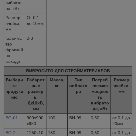
вибрато
ра, кВт
Размер
От 0,1
ячейки,
до 10мм
мм
Количес
2-3
тво
фракций
на
выходе
ВИБРОСИТО ДЛЯ СТРОЙМАТЕРИАЛОВ
Выбери
Габарит
Масса,
Тип
Потреб
Размер
те
ные
кг
вибрато
ляемая
ячейки,
продукц
размер
ра
мощнос
мм
ию
ы
ть
ДхШхВ,
вибрато
мм
ра, кВт
ВО-01
900х900
100
ВИ-99
0,50
от 0,1 до
х980
20мм
ВО-2
1250x10
150
ВИ-99
0,50
от 0,1 до