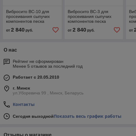
Вибросито ВС-10 для
Вибросито ВС-3 для
Виб
просеивания сыпучих
просеивания сыпучих
про
компонентов песка
компонентов песка
ком
щебня и тд
щебня и тд
щеб
2 840
2 840
от
руб.
от
руб.
от
О нас
Рейтинг не сформирован
Менее 5 отзывов за последний год
Работает с 20.05.2010
г. Минск
ул.Уборевича 99 , Минск, Беларусь
Контакты
Показать весь график работы
Сегодня выходной
Отзывы о магазине