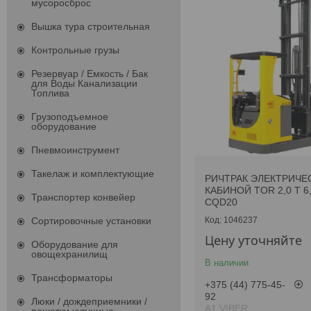
мусоросброс
Вышка тура строительная
Контрольные грузы
Резервуар / Емкость / Бак
для Воды Канализации
Топлива
Грузоподъемное
оборудование
Пневмоинструмент
Такелаж и комплектующие
РИЧТРАК ЭЛЕКТРИЧЕ
КАБИНОЙ TOR 2,0 Т 6
Транспортер конвейер
CQD20
Сортировочные установки
1046237
Цену уточняйте
Оборудование для
овощехранилищ
В наличии
Трансформаторы
+375 (44) 775-45-
92
Люки / дождеприемники /
А1 VIBER