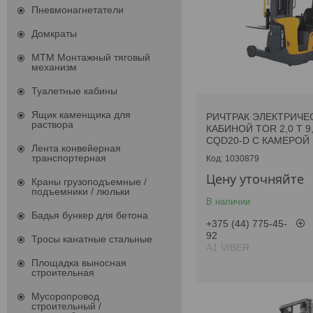
Пневмонагнетатели
Домкраты
МТМ Монтажный тяговый
механизм
Туалетные кабины
Ящик каменщика для
РИЧТРАК ЭЛЕКТРИЧЕ
раствора
КАБИНОЙ TOR 2,0 Т 9
CQD20-D С КАМЕРОЙ
Лента конвейерная
транспортерная
1030879
Цену уточняйте
Краны грузоподъемные /
подъемники / люльки
В наличии
Бадья бункер для бетона
+375 (44) 775-45-
92
Тросы канатные стальные
А1 VIBER
Площадка выносная
строительная
Мусоропровод
строительный /