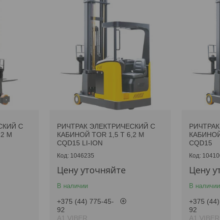
СКИЙ С
РИЧТРАК ЭЛЕКТРИЧЕСКИЙ С
РИЧТРАК
,2 М
КАБИНОЙ TOR 1,5 Т 6,2 М
КАБИНОЙ 
CQD15 LI-ION
CQD15
1046235
10410
Цену уточняйте
Цену у
В наличии
В наличии
+375 (44) 775-45-
+375 (44)
92
92
А1 VIBER
А1 VIBER