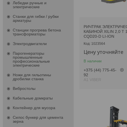
Лебедки ручные и
электрические
Станки для гибки / рубки
арматуры
РИЧТРАК ЭЛЕКТРИЧЕ
Станции прогрева бетона
КАБИНОЙ XILIN 2,0 Т 
трансформаторы
CQD20-D LI-ION
Электродвигатели
1023564
Цену уточняйте
Парогенераторы
промышленные
В наличии
профессиональные
электрические
+375 (44) 775-45-
92
Ножи для гильотины
дробилки станка
А1 VIBER
Вибростолы
Кабельные домкраты
Контейнер для мусора
Силос бункер для цемента
зерна